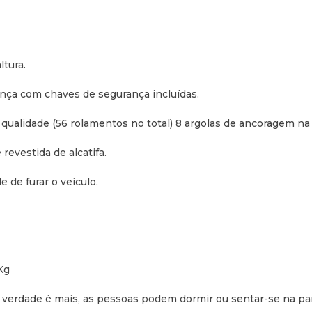
Peso do gaveteiro com a 
tura.
ança com chaves de segurança incluídas.
ualidade (56 rolamentos no total) 8 argolas de ancoragem na 
revestida de alcatifa.
de furar o veículo.
Kg
 verdade é mais, as pessoas podem dormir ou sentar-se na par