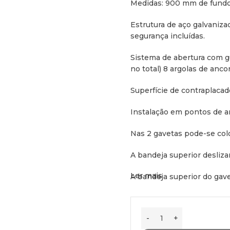
Medidas: 900 mm de fundo
Estrutura de aço galvaniz
segurança incluídas.
Sistema de abertura com g
no total) 8 argolas de anc
Superfície de contraplacad
Instalação em pontos de an
Nas 2 gavetas pode-se colo
A bandeja superior desliza
Ler mais
A bandeja superior do gave
Peso nominal de segurança,
pessoas podem dormir ou s