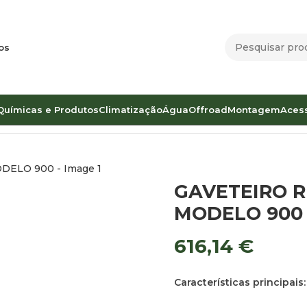
os
Químicas e Produtos
Climatização
Água
Offroad
Montagem
Aces
REFORÇADO OFFROAD MODELO 900
GAVETEIRO 
MODELO 900
616,14
€
Características principais: