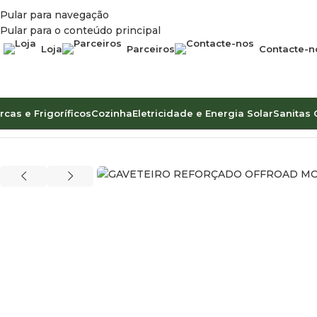
Pular para navegação
Pular para o conteúdo principal
Loja
Parceiros
Contacte-n
rcas e Frigoríficos
Cozinha
Eletricidade e Energia Solar
Sanitas 
Início
Overland & Offroad
Gavetas e Corrediças
GAVETEIRO 