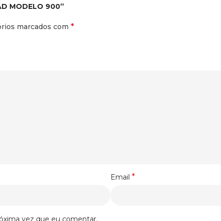
OAD MODELO 900”
*
órios marcados com
*
Email
róxima vez que eu comentar.