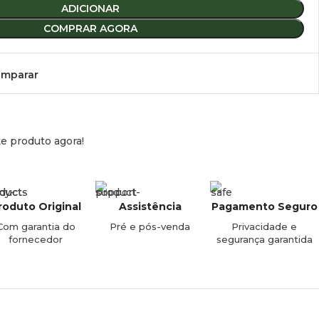
 para os quais dispomos da
opção de painéis laterais e
ADICIONAR
COMPRAR AGORA
76
mparar
95
120
150
e produto agora!
e 3
roduto Original
Assistência
Pagamento Seguro
e 4
Com garantia do
Pré e pós-venda
Privacidade e
fornecedor
segurança garantida
não requer nenhuma modificação no veículo e pode ser
o e reinstalado se for necessário.