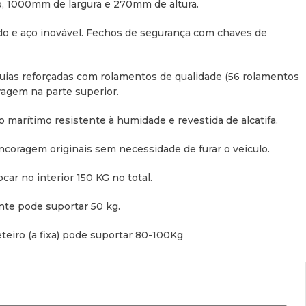
, 1000mm de largura e 270mm de altura.
ado e aço inovável. Fechos de segurança com chaves de
uias reforçadas com rolamentos de qualidade (56 rolamentos
oragem na parte superior.
o marítimo resistente à humidade e revestida de alcatifa.
coragem originais sem necessidade de furar o veículo.
car no interior 150 KG no total.
nte pode suportar 50 kg.
teiro (a fixa) pode suportar 80-100Kg
 a capacidade real do gaveteiro na verdade é mais, as
entar-se na parte superior do gaveteiro.