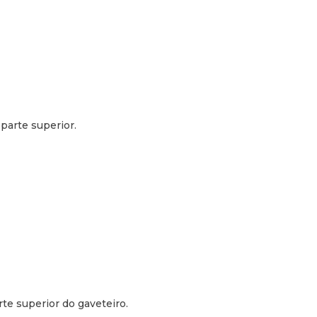
caixa de envio 58 kg
parte superior.
te superior do gaveteiro.