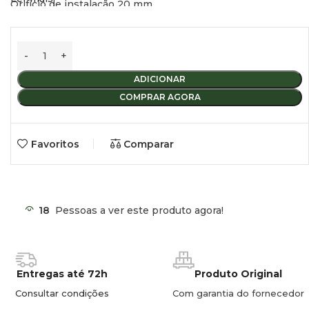
Orifício de instalação 20 mm
Entrada da mangueira 10 mm
Para uma instalação fácil, pode utilizar uma broca de Ø20
mm.
ADICIONAR
COMPRAR AGORA
Favoritos
Comparar
18
Pessoas a ver este produto agora!
Entregas até 72h
Produto Original
Consultar condições
Com garantia do fornecedor