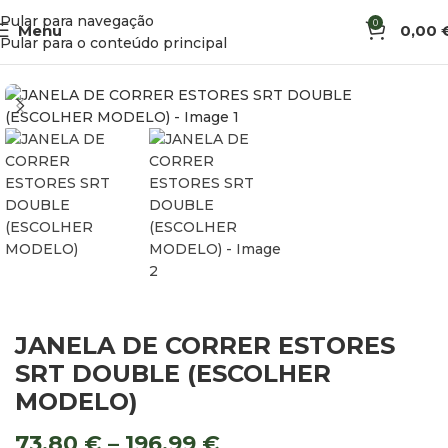
Pular para navegação
0
Menu
0,00
Início
Acessórios de Veículo
Janelas
Pular para o conteúdo principal
JANELA DE CORRER ESTORES
SRT DOUBLE (ESCOLHER
MODELO)
73,80
€
–
196,99
€