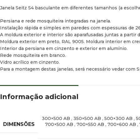
Janela Seitz S4 basculante em diferentes tamanhos (a escolher
Persiana e rede mosquiteira integradas na janela.
Instalação rápida e simples em paredes com espessuras de 2
A moldura exterior e interior são aparafusadas juntas a partir d
Moldura exterior em preto, RAL 9005. Moldura interior em cr
Interior da persiana em cinzento e exterior em alumínio.
Rede mosquiteira em branco.
Vidro acrílico em cinzento.
Para a montagem destas janelas, será necessário vedar com S
Facebook
Instagram
Informação adicional
300×500 AB
,
350×500 AB
,
500×300 AB
,
5
DIMENSÕES
700×500 AB
,
700×550 AB
,
700×600 AB
,