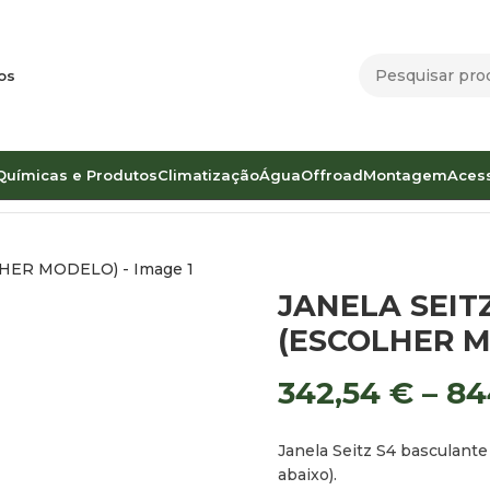
os
Químicas e Produtos
Climatização
Água
Offroad
Montagem
Aces
CULANTE (ESCOLHER MODELO)
JANELA SEIT
(ESCOLHER 
342,54
€
–
84
Janela Seitz S4 basculante
abaixo).