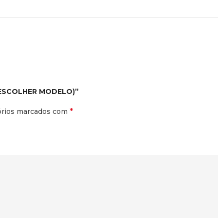
E (ESCOLHER MODELO)”
*
órios marcados com