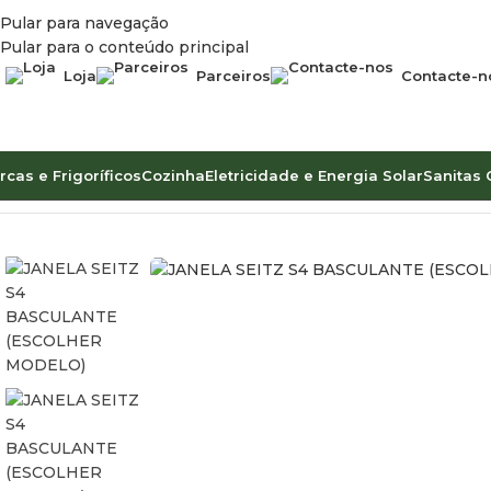
Pular para navegação
Pular para o conteúdo principal
Loja
Parceiros
Contacte-n
rcas e Frigoríficos
Cozinha
Eletricidade e Energia Solar
Sanitas 
Início
Acessórios de Veículo
Janelas
JANELA SEITZ S4 BAS