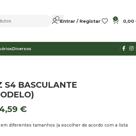
0
Entrar / Registar
0,00
sórios
Diversos
Z S4 BASCULANTE
MODELO)
4,59
€
 em diferentes tamanhos (a escolher de acordo com a lista