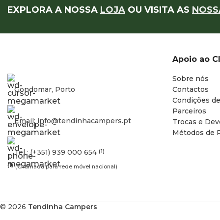
EXPLORA A NOSSA
LOJA
OU VISITA AS
NOSS
Apoio ao C
Sobre nós
Gondomar, Porto
Contactos
Condições de
Parceiros
Email: info@tendinhacampers.pt
Trocas e Dev
Métodos de 
Tel.: (+351) 939 000 654
(1)
(1)
(Chamada para rede móvel nacional)
© 2026
Tendinha Campers