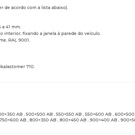
 de acordo com a lista abaixo).
6 a 41 mm.
o interior, fixando a janela à parede do veículo.
eme, RAL 9001.
ikalastomer 710.
00×350 AB
,
500×500 AB
,
550×550 AB
,
550×600 AB
,
600×500
750×600 AB
,
800×350 AB
,
800×450 AB
,
900×400 AB
,
900×5