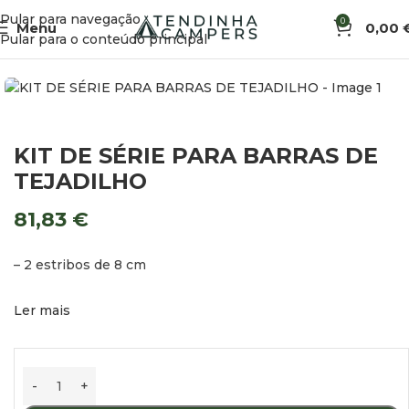
Pular para navegação
0
Menu
0,00
Início
Acessórios de Exterior
Suportes de Toldos
Pular para o conteúdo principal
KIT DE SÉRIE PARA BARRAS DE
TEJADILHO
81,83
€
– 2 estribos de 8 cm
Ler mais