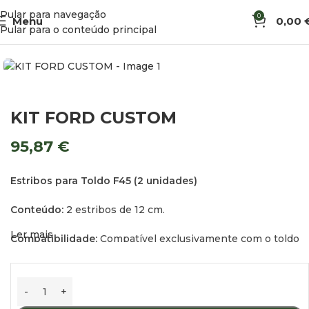
Pular para navegação
0
Menu
0,00
Início
Acessórios de Exterior
Suportes de Toldos
Pular para o conteúdo principal
KIT FORD CUSTOM
95,87
€
Estribos para Toldo F45 (2 unidades)
Conteúdo:
2 estribos de 12 cm.
Ler mais
Compatibilidade:
Compatível exclusivamente com o toldo
F45 de 2,60 m.
Aviso Importante:
O toldo deve ser aberto e fechado
apenas com as portas de correr fechadas.