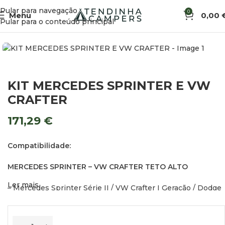
Pular para navegação
0
Menu
0,00
Início
Acessórios de Exterior
Suportes de Toldos
Pular para o conteúdo principal
KIT MERCEDES SPRINTER E VW
CRAFTER
171,29
€
Compatibilidade:
MERCEDES SPRINTER – VW CRAFTER TETO ALTO
Ler mais
– Mercedes Sprinter Série II / VW Crafter I Geração / Dodge
Sprinter / Freightliner Sprinter ≥2006 ≤2016
– Mercedes Sprinter Série III / Dodge Sprinter / Freightliner