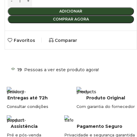
Sprinter ≥2016
ADICIONAR
– H2 – L1/L2/L3/L4 – Sem barras de tejadilho
COMPRAR AGORA
Conteúdo:
Favoritos
Comparar
– 1 estribo de 12 cm.
– 1 estribo de 53 cm.
– 1 estribo de 60 cm.
19
Pessoas a ver este produto agora!
Entregas até 72h
Produto Original
Consultar condições
Com garantia do fornecedor
Assistência
Pagamento Seguro
Pré e pós-venda
Privacidade e segurança garantida