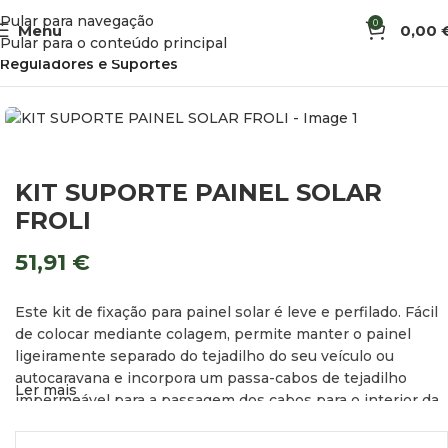
Pular para navegação
0
Menu
0,00
Início
Eletricidade e Energia Solar
Energia Solar
Pular para o conteúdo principal
Reguladores e Suportes
KIT SUPORTE PAINEL SOLAR
FROLI
51,91
€
Este kit de fixação para painel solar é leve e perfilado. Fácil
de colocar mediante colagem, permite manter o painel
ligeiramente separado do tejadilho do seu veículo ou
autocaravana e incorpora um passa-cabos de tejadilho
Ler mais
impermeável para a passagem dos cabos para o interior da
sua furgoneta equipada.