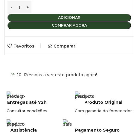
Características técnicas
ADICIONAR
4 peças.
COMPRAR AGORA
1 peça equipada com passa-cabos.
Dimensões: 18x11x5 cm (L x C x A).
Favoritos
Comparar
Resistência por peça: 7 kg.
Montagem do painel por parafuso (não incluído).
10
Pessoas a ver este produto agora!
Entregas até 72h
Produto Original
Consultar condições
Com garantia do fornecedor
Assistência
Pagamento Seguro