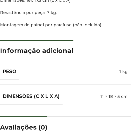
Dimensões: 18x11x5 cm (L x C x A).
Resistência por peça: 7 kg.
Montagem do painel por parafuso (não incluído).
Informação adicional
PESO
1 kg
DIMENSÕES (C X L X A)
11 × 18 × 5 cm
Avaliações (0)