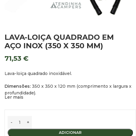
LAVA-LOIÇA QUADRADO EM
AÇO INOX (350 X 350 MM)
71,53
€
Lava-loiça quadrado inoxidável.
Dimensões:
350 x 350 x 120 mm (comprimento x largura x
profundidade).
Ler mais
Encastre:
310 x 310 mm.
Inclui escoamento, junta de borracha e mangueira com 80
cm de comprimento e 25 mm de diâmetro.
ADICIONAR