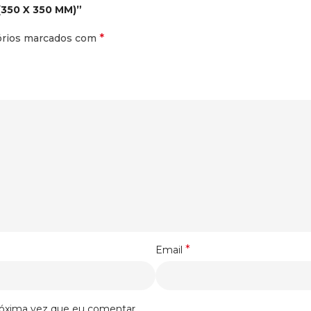
(350 X 350 MM)”
*
órios marcados com
*
Email
róxima vez que eu comentar.