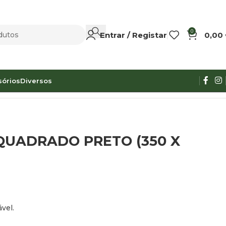
0
Entrar / Registar
0,00
sórios
Diversos
QUADRADO PRETO (350 X
vel.