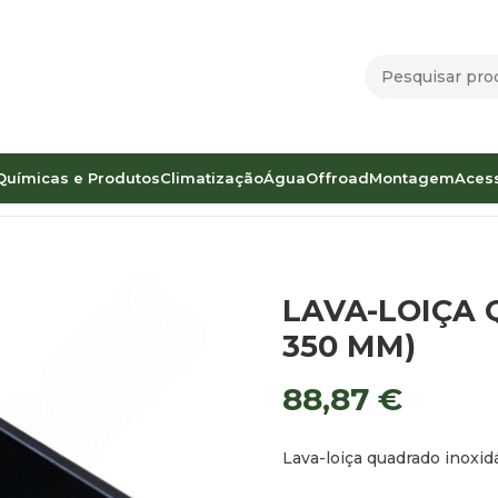
Químicas e Produtos
Climatização
Água
Offroad
Montagem
Aces
DO PRETO (350 X 350 MM)
LAVA-LOIÇA 
350 MM)
88,87
€
Lava-loiça quadrado inoxidá