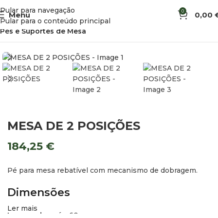
Pular para navegação
0
Menu
0,00
Início
Ferragens e Montagem de Móveis
Pular para o conteúdo principal
Pés e Suportes de Mesa
MESA DE 2 POSIÇÕES
184,25
€
Pé para mesa rebatível com mecanismo de dobragem.
Dimensões
Ler mais
Largura dos pés:
60 cm.