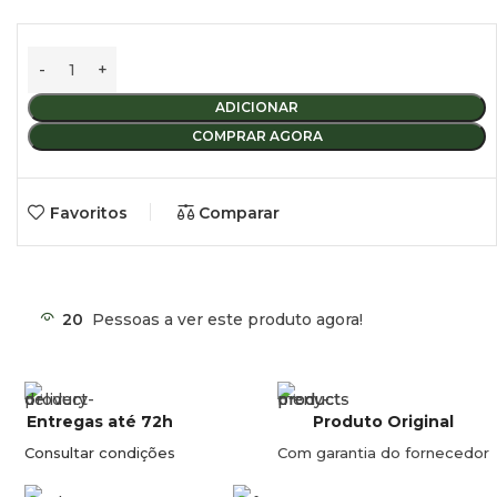
Comprimento da mesa:
67 cm (69 cm quando dobrada).
Altura:
65 cm (29,5 cm quando dobrada).
ADICIONAR
Capacidade de Carga:
Suporta até
40 kg
na posição alta e
COMPRAR AGORA
80 kg
na posição baixa.
Cor:
Cinzento claro.
Favoritos
Comparar
NOTAS
Não inclui o tampo de madeira.
20
Pessoas a ver este produto agora!
Não inclui parafusos para montagem.
Entregas até 72h
Produto Original
Consultar condições
Com garantia do fornecedor