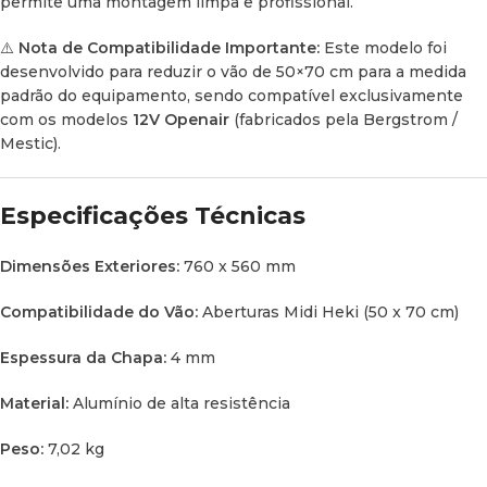
permite uma montagem limpa e profissional.
Para Profissionais e “DIY”:
Ideal tanto para oficinas
⚠️
Nota de Compatibilidade Importante:
Este modelo foi
especializadas como para aficionados do “faça você mesmo”
desenvolvido para reduzir o vão de 50×70 cm para a medida
com conhecimentos básicos de instalação.
padrão do equipamento, sendo compatível exclusivamente
com os modelos
12V Openair
(fabricados pela Bergstrom /
Mestic).
Não deixe ao acaso um componente tão crucial no seu
sistema de climatização. Escolha qualidade, resistência e
Especificações Técnicas
funcionalidade, e desfrute do máximo conforto térmico nas
suas viagens!
Dimensões Exteriores:
760 x 560 mm
Compatibilidade do Vão:
Aberturas Midi Heki (50 x 70 cm)
Espessura da Chapa:
4 mm
Material:
Alumínio de alta resistência
Peso:
7,02 kg