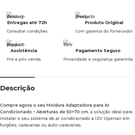
de reforço acrescentam um extra de robustez, assegurando
uma longa vida útil.
Entregas até 72h
Produto Original
Este produto foi desenvolvido para quem necessita de
integrar um sistema de ar condicionado no seu veículo sem
Consultar condições
Com garantia do fornecedor
complicações estruturais. Graças ao seu design otimizado,
permite uma montagem limpa e profissional.
Assistência
Pagamento Seguro
⚠️
Nota de Compatibilidade Importante:
Este modelo foi
Pré e pós-venda
Privacidade e segurança garantida
desenvolvido para reduzir o vão de 50×70 cm para a medida
padrão do equipamento, sendo compatível exclusivamente
com os modelos
12V Openair
(fabricados pela Bergstrom /
Mestic).
Descrição
Especificações Técnicas
Compre agora o seu Moldura Adaptadora para Ar
Condicionado – Aberturas de 50×70 cm
, a solução ideal para
Dimensões Exteriores:
760 x 560 mm
instalar o seu sistema de ar condicionado a 12V Openair em
furgões, caravanas ou auto-caravanas.
Compatibilidade do Vão:
Aberturas Midi Heki (50 x 70 cm)