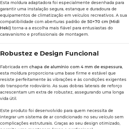
Esta moldura adaptadora foi especialmente desenhada para
Espessura da Chapa:
4 mm
garantir uma instalação segura, estanque e duradoura de
equipamentos de climatização em veículos recreativos. A sua
Material:
Alumínio de alta resistência
compatibilidade com aberturas padrão de
50×70 cm (Midi
Heki)
torna-a a escolha mais fiável para entusiastas do
Peso:
7,02 kg
caravanismo e profissionais de montagem.
Robustez e Design Funcional
Vantagens na Instalação
Fabricada em
chapa de alumínio com 4 mm de espessura
,
esta moldura proporciona uma base firme e estável que
Sem Adaptações Improvisadas:
Garante um acessório
resiste perfeitamente às vibrações e às condições exigentes
específico que facilita enormemente o processo de
do transporte rodoviário. As suas dobras laterais de reforço
instalação, evitando modificações artesanais que possam
acrescentam um extra de robustez, assegurando uma longa
comprometer a integridade da estrutura do teto do veículo.
vida útil.
Vedação Perfeita:
O seu ajuste milimétrico evita
Este produto foi desenvolvido para quem necessita de
infiltrações de ar ou água, assegurando a estanqueidade do
integrar um sistema de ar condicionado no seu veículo sem
habitáculo e o rendimento ótimo do sistema de
complicações estruturais. Graças ao seu design otimizado,
climatização.