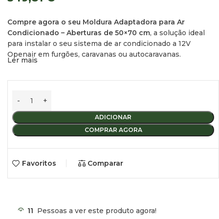
Compre agora o seu Moldura Adaptadora para Ar
Condicionado – Aberturas de 50×70 cm
, a solução ideal
para instalar o seu sistema de ar condicionado a 12V
Openair em furgões, caravanas ou autocaravanas.
Ler mais
Esta moldura adaptadora foi especialmente desenhada para
garantir uma instalação segura, estanque e duradoura de
equipamentos de climatização em veículos recreativos. A
sua compatibilidade com aberturas padrão de
50×70 cm
(Midi Heki)
torna-a a escolha mais fiável para entusiastas do
ADICIONAR
caravanismo e profissionais de montagem.
COMPRAR AGORA
Robustez e Design Funcional
Favoritos
Comparar
Fabricada em
chapa de alumínio com 4 mm de espessura
,
esta moldura proporciona uma base firme e estável que
resiste perfeitamente às vibrações e às condições
11
Pessoas a ver este produto agora!
exigentes do transporte rodoviário. As suas dobras laterais