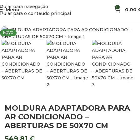
Pular para navegação
0
Menu
0,00
Início
Climatização
Ar Condicionado
Pular para o conteúdo principal
NOVO
MOLDURA ADAPTADORA PARA
AR CONDICIONADO –
ABERTURAS DE 50X70 CM
549,81
€