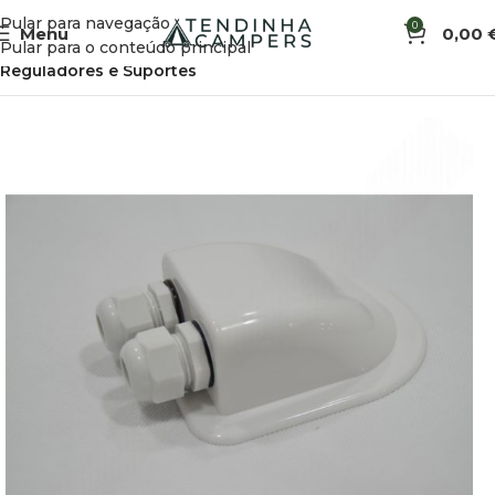
Pular para navegação
0
Menu
0,00
Início
Eletricidade e Energia Solar
Energia Solar
Pular para o conteúdo principal
Reguladores e Suportes