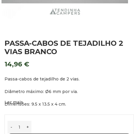
PASSA-CABOS DE TEJADILHO 2
VIAS BRANCO
14,96
€
Passa-cabos de tejadilho de 2 vias.
Diâmetro máximo: Ø6 mm por via.
Ler mais
Dimensões: 9,5 x 13,5 x 4 cm.