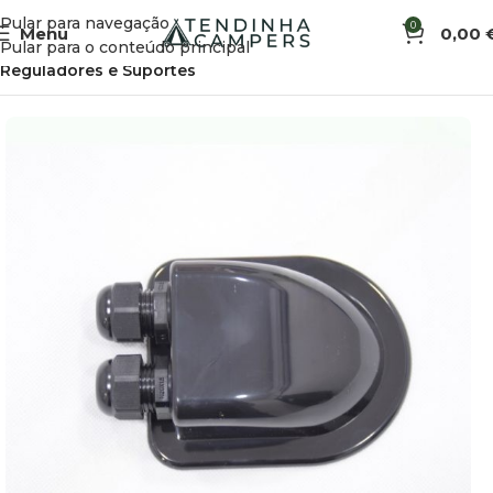
Pular para navegação
0
Menu
0,00
Início
Eletricidade e Energia Solar
Energia Solar
Pular para o conteúdo principal
Reguladores e Suportes