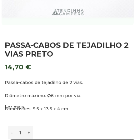
PASSA-CABOS DE TEJADILHO 2
VIAS PRETO
14,70
€
Passa-cabos de tejadilho de 2 vias.
Diâmetro máximo: Ø6 mm por via.
Ler mais
Dimensões: 9,5 x 13,5 x 4 cm.