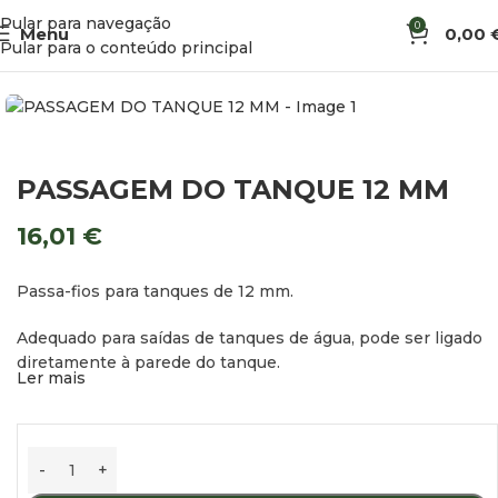
Pular para navegação
0
Menu
0,00
Início
Água
John Guest
Pular para o conteúdo principal
PASSAGEM DO TANQUE 12 MM
16,01
€
Passa-fios para tanques de 12 mm.
Adequado para saídas de tanques de água, pode ser ligado
diretamente à parede do tanque.
Ler mais