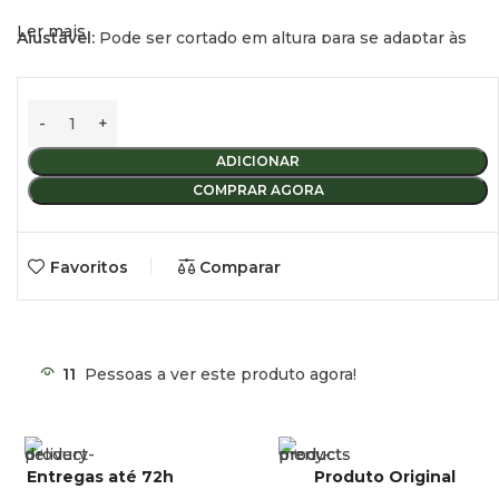
Ler mais
Ajustável:
Pode ser cortado em altura para se adaptar às
suas necessidades.
Material:
Fabricado em aço galvanizado.
Peso:
4 kg aproximadamente.
ADICIONAR
COMPRAR AGORA
Altura do conjunto:
70 cm.
Variabilidade de altura:
30 cm.
Favoritos
Comparar
11
Pessoas a ver este produto agora!
Entregas até 72h
Produto Original