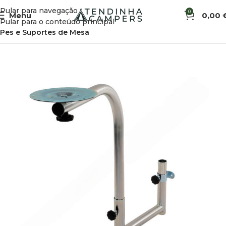
Pular para navegação
0
Menu
0,00
Início
Ferragens e Montagem de Móveis
Pular para o conteúdo principal
Pés e Suportes de Mesa