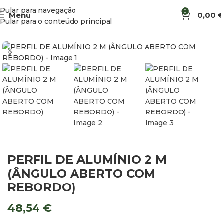
Pular para navegação
0
Menu
0,00
Início
Ferragens e Montagem de Móveis
Perfis e Perfilaria
Pular para o conteúdo principal
PERFIL DE ALUMÍNIO 2 M
(ÂNGULO ABERTO COM
REBORDO)
48,54
€