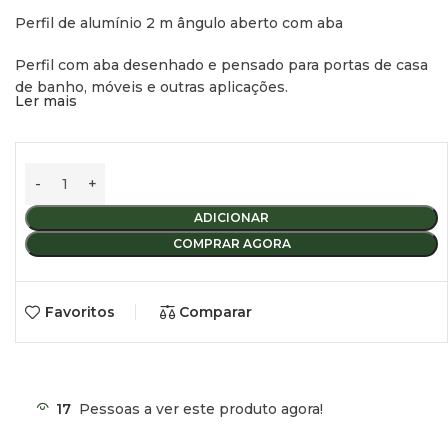
Perfil de alumínio 2 m ângulo aberto com aba
Perfil com aba desenhado e pensado para portas de casa
de banho, móveis e outras aplicações.
Ler mais
Acabamento cinzento-alumínio.
Fabricado em alumínio de primeira classe, com 1.3 mm de
espessura.
ADICIONAR
COMPRAR AGORA
Favoritos
Comparar
17
Pessoas a ver este produto agora!