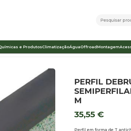
Químicas e Produtos
Climatização
Água
Offroad
Montagem
Aces
uarnições
PERFIL DEBRUM EM “T” ANTIGOLPES SEMIPERFI
PERFIL DEBR
SEMIPERFILA
M
35,55
€
Perfil em forma de T antic