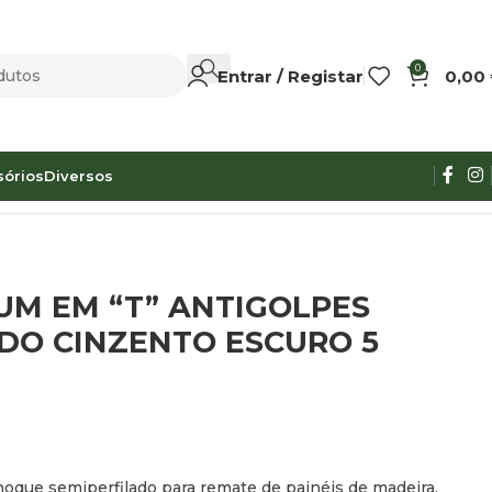
0
Entrar / Registar
0,00
sórios
Diversos
LADO CINZENTO ESCURO 5 M
UM EM “T” ANTIGOLPES
DO CINZENTO ESCURO 5
hoque semiperfilado para remate de painéis de madeira.