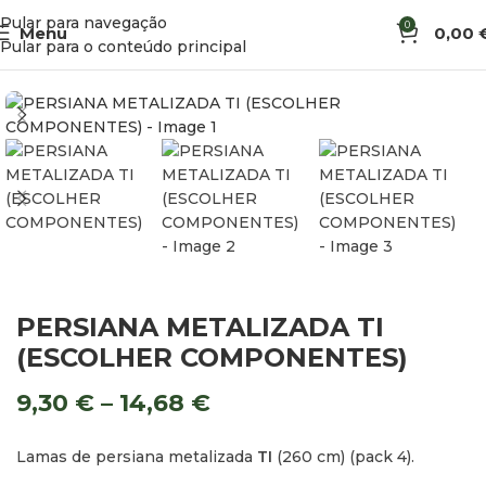
Pular para navegação
0
Menu
0,00
Início
Ferragens e Montagem de Móveis
Persianas e Estores
Pular para o conteúdo principal
PERSIANA METALIZADA TI
(ESCOLHER COMPONENTES)
9,30
€
–
14,68
€
Lamas de persiana metalizada
TI
(260 cm) (pack 4).