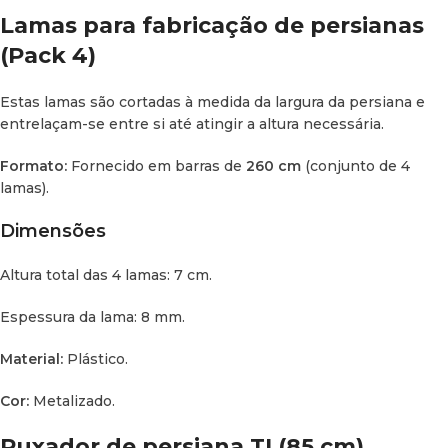
IMPORTANTE:
Este sistema
não é compatível
com outros
Lamas para fabricação de persianas
modelos de persiana.
(Pack 4)
Estas lamas são cortadas à medida da largura da persiana e
entrelaçam-se entre si até atingir a altura necessária.
Formato:
Fornecido em barras de
260 cm
(conjunto de 4
lamas).
Dimensões
Altura total das 4 lamas: 7 cm.
Espessura da lama: 8 mm.
Material:
Plástico.
Cor:
Metalizado.
Puxador de persiana TI (85 cm)