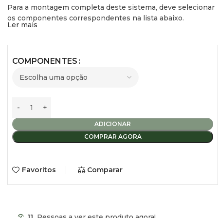
Para a montagem completa deste sistema, deve selecionar
os componentes correspondentes na lista abaixo.
Ler mais
Lamas para fabricação de persianas
(Pack 4)
COMPONENTES
Estas lamas são cortadas à medida da largura da persiana e
entrelaçam-se entre si até atingir a altura necessária.
Formato:
Fornecido em barras de
260 cm
(conjunto de 4
lamas).
ADICIONAR
COMPRAR AGORA
Dimensões
Altura total das 4 lamas: 7 cm.
Favoritos
Comparar
Espessura da lama: 8 mm.
Material:
Plástico.
11
Pessoas a ver este produto agora!