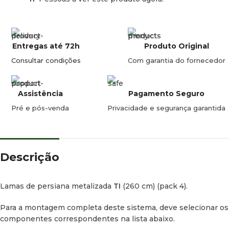
Cor:
Metalizado.
Puxador de persiana TI (85 cm)
Entregas até 72h
Produto Original
Formato:
Barras de 85 cm.
Consultar condições
Com garantia do fornecedor
Altura do puxador:
2,3 cm.
Assistência
Pagamento Seguro
Material:
Plástico.
Pré e pós-venda
Privacidade e segurança garantida
Cor:
Metalizado.
Guias de instalação
Descrição
Guia reta (260 cm):
Fornecida em barras de 260 cm. Cor
metalizada.
Lamas de persiana metalizada
TI
(260 cm) (pack 4).
Guia curva:
Cor metalizada. (Deve selecionar
4 unidades
Para a montagem completa deste sistema, deve selecionar os
para a instalação).
componentes correspondentes na lista abaixo.