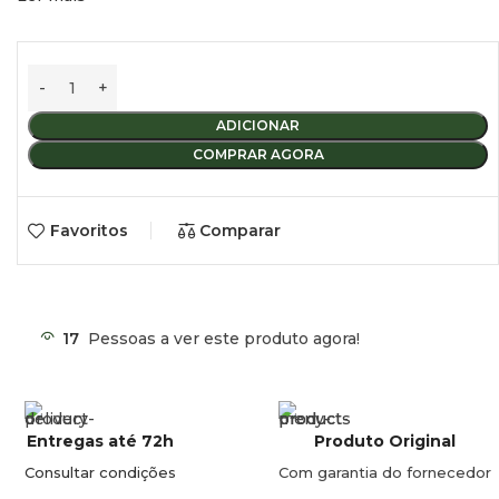
1 dose dura até 5 dias
Lata = 15 saquetas
A dose certa, sempre
Controlo excecional dos odores
Dissolve os sólidos para uma eliminação mais fácil
ADICIONAR
Reduz a libertação de gases
COMPRAR AGORA
Favoritos
Comparar
17
Pessoas a ver este produto agora!
Entregas até 72h
Produto Original
Consultar condições
Com garantia do fornecedor