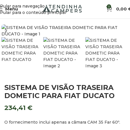
Pular para navegação
0
Menu
0,00
Início
Acessórios de Veículo
Câmaras e Marcha-atrás
Pular para o conteúdo principal
SISTEMA DE VISÃO TRASEIRA
DOMETIC PARA FIAT DUCATO
234,41
€
O fornecimento inclui apenas a câmara CAM 35 Far 60º.