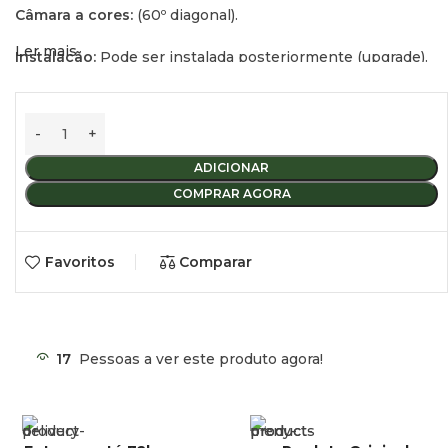
Câmara a cores:
(60º diagonal).
Ler mais
Instalação:
Pode ser instalada posteriormente (upgrade).
Função:
Para uma visão de longo alcance durante a
condução (efeito espelho retrovisor).
ADICIONAR
COMPRAR AGORA
Favoritos
Comparar
17
Pessoas a ver este produto agora!