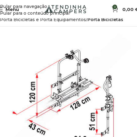
Pular para navegação
0
Menu
0,00
Início
Acessórios de Exterior
Pular para o conteúdo principal
Porta Bicicletas e Porta Equipamentos
Porta Bicicletas