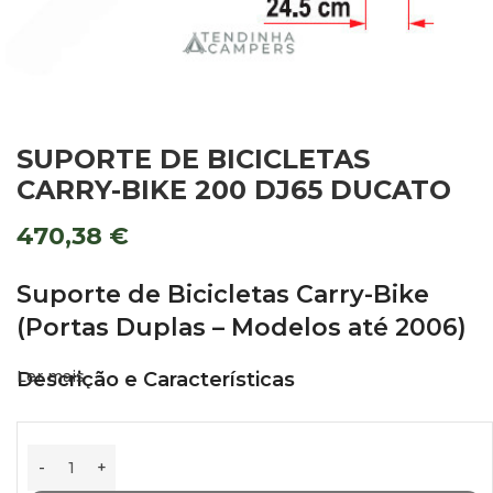
SUPORTE DE BICICLETAS
CARRY-BIKE 200 DJ65 DUCATO
470,38
€
Suporte de Bicicletas Carry-Bike
(Portas Duplas – Modelos até 2006)
Ler mais
Descrição e Características
Suporte de bicicletas desenhado especialmente para
furgonetas com 2 portas traseiras (portas de batente).