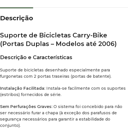
Mercedes Sprinter:
Modelos fabricados até 06/2006.
Descrição
Especificações Técnicas
Suporte de Bicicletas Carry-Bike
Característica
Detalhe
(Portas Duplas – Modelos até 2006)
Capacidade
2 bicicletas
Descrição e Características
Carga máxima
35 kg
Suporte de bicicletas desenhado especialmente para
furgonetas com 2 portas traseiras (portas de batente).
Peso do
Aprox. 7,5 kg
suporte
Instalação Facilitada:
Instala-se facilmente com os suportes
(estribos) fornecidos de série.
Abertura de
Permite abrir as portas sem retirar o
portas
suporte
Sem Perfurações Graves:
O sistema foi concebido para não
ser necessário furar a chapa (à exceção dos parafusos de
segurança necessários para garantir a estabilidade do
conjunto).