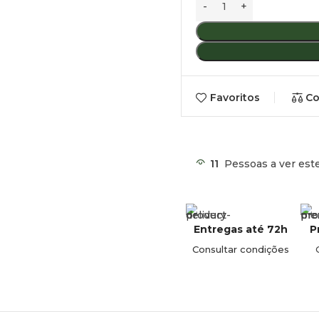
Peso do suporte:
Aprox. 7,
Favoritos
Co
11
Pessoas a ver est
Entregas até 72h
P
Consultar condições