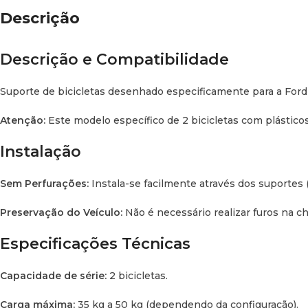
Descrição
Descrição e Compatibilidade
Suporte de bicicletas desenhado especificamente para a Ford 
Atenção:
Este modelo específico de 2 bicicletas com plástico
Instalação
Sem Perfurações:
Instala-se facilmente através dos suportes (
Preservação do Veículo:
Não é necessário realizar furos na c
Especificações Técnicas
Facebook
Instagram
Capacidade de série:
2 bicicletas.
Carga máxima:
35 kg a 50 kg (dependendo da configuração).