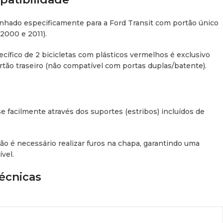
enhado especificamente para a Ford Transit com portão único
2000 e 2011).
ífico de 2 bicicletas com plásticos vermelhos é exclusivo
rtão traseiro (não compatível com portas duplas/batente).
e facilmente através dos suportes (estribos) incluídos de
o é necessário realizar furos na chapa, garantindo uma
vel.
écnicas
icletas.
kg (dependendo da configuração).