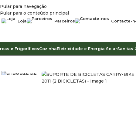
Pular para navegação
Pular para o conteúdo principal
Loja
Parceiros
Contacte-n
rcas e Frigoríficos
Cozinha
Eletricidade e Energia Solar
Sanitas 
Início
Acessórios de Exterior
Porta Bicicletas e Porta Equip