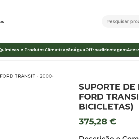
os
Químicas e Produtos
Climatização
Água
Offroad
Montagem
Aces
amentos
Porta Bicicletas
SUPORTE DE BICICLETAS CARRY-BIKE
SUPORTE DE 
FORD TRANSIT
BICICLETAS)
375,28
€
Descrição e Com