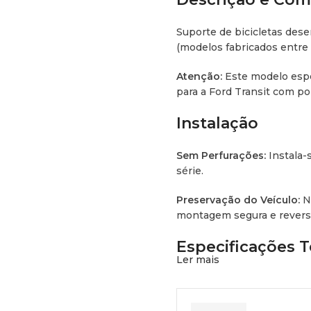
Suporte de bicicletas des
(modelos fabricados entre 
Atenção:
Este modelo espec
para a Ford Transit com po
Instalação
Sem Perfurações:
Instala-s
série.
Preservação do Veículo:
Nã
montagem segura e reversí
Especificações T
Ler mais
Capacidade de série:
2 bic
Carga máxima:
35 kg a 50 