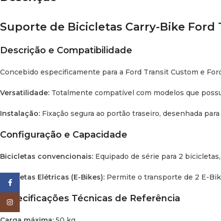
Suporte de Bicicletas Carry-Bike Ford
Descrição e Compatibilidade
Concebido especificamente para a Ford Transit Custom e For
Versatilidade:
Totalmente compatível com modelos que possue
Instalação:
Fixação segura ao portão traseiro, desenhada para
Configuração e Capacidade
Bicicletas convencionais:
Equipado de série para 2 bicicletas,
Bicicletas Elétricas (E-Bikes):
Permite o transporte de 2 E-Bike
Facebook
Especificações Técnicas de Referência
Instagram
Carga máxima:
50 kg.