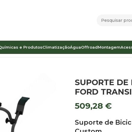
Químicas e Produtos
Climatização
Água
Offroad
Montagem
Aces
amentos
Porta Bicicletas
SUPORTE DE BICICLETAS CARRY-BI
SUPORTE DE 
FORD TRANS
509,28
€
Suporte de Bicic
Custom