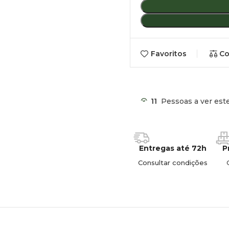
Carga máxima:
50 kg.
Peso do suporte:
Aprox. 8,
Favoritos
Co
Acabamento:
Disponível h
11
Pessoas a ver est
Entregas até 72h
P
Consultar condições