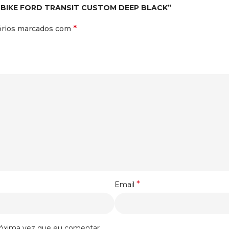
RY-BIKE FORD TRANSIT CUSTOM DEEP BLACK”
*
órios marcados com
*
Email
róxima vez que eu comentar.