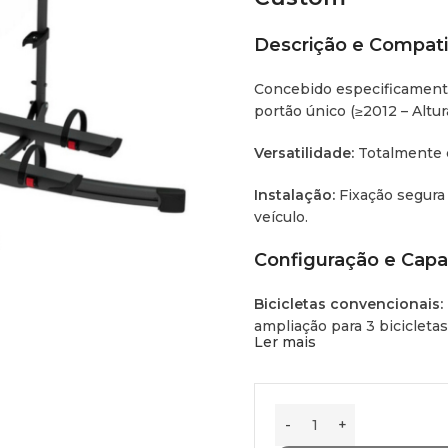
Descrição e Compati
Concebido especificament
portão único (
≥
2012
– Altur
Versatilidade:
Totalmente c
Instalação:
Fixação segura 
veículo.
Configuração e Cap
Bicicletas convencionais:
ampliação para 3 bicicletas
Ler mais
Bicicletas Elétricas (E-Bike
devido ao peso das mesmas,
Especificações Técn