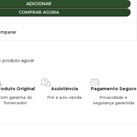
ADICIONAR
COMPRAR AGORA
5 kg.
mparar
abitualmente em alumínio ou na versão
Deep Black
.
e produto agora!
roduto Original
Assistência
Pagamento Seguro
Com garantia do
Pré e pós-venda
Privacidade e
fornecedor
segurança garantida