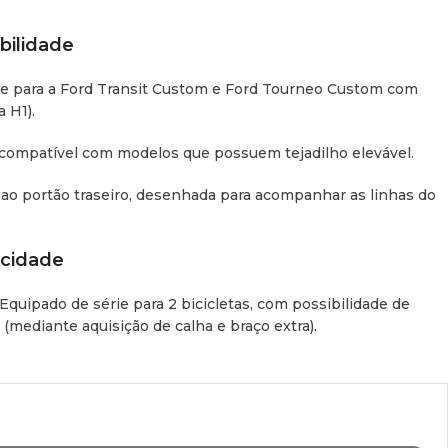
bilidade
e para a Ford Transit Custom e Ford Tourneo Custom com
a H1).
ompatível com modelos que possuem tejadilho elevável.
ao portão traseiro, desenhada para acompanhar as linhas do
acidade
Equipado de série para 2 bicicletas, com possibilidade de
 (mediante aquisição de calha e braço extra).
s):
Permite o transporte de 2 E-Bikes de série. Neste caso,
 o suporte não é ampliável para uma terceira bicicleta.
icas de Referência