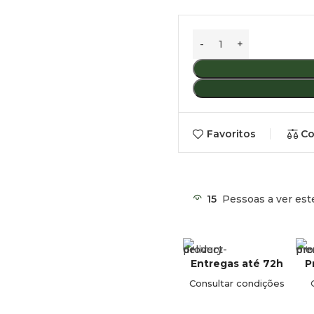
Renault Trafic II / Opel Viv
Renault Trafic III / Nissan
Opel Vivaro B
(2014 – 2018
Especificações Técn
Favoritos
Co
Característica
Capacidade
15
Pessoas a ver est
Carga máxima
Peso do suporte
Entregas até 72h
P
Consultar condições
Local de montagem