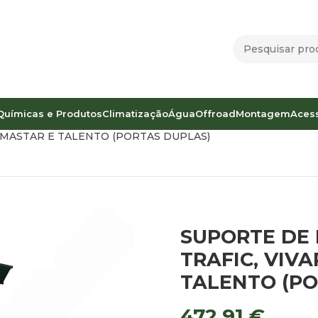
Químicas e Produtos
Climatização
Água
Offroad
Montagem
Aces
amentos
Porta Bicicletas
RIMASTAR E TALENTO (PORTAS DUPLAS)
SUPORTE DE 
TRAFIC, VIVA
TALENTO (PO
472,91
€