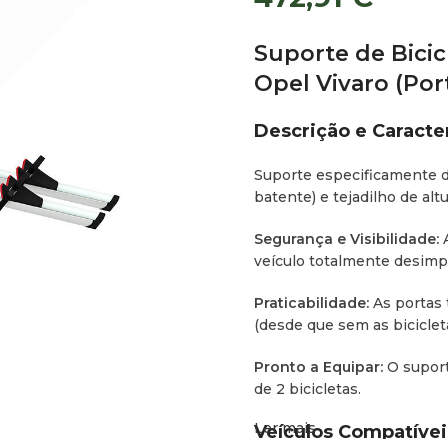
Suporte de Bicicl
Opel Vivaro (Por
Descrição e Caracter
Suporte especificamente d
batente) e tejadilho de altu
Segurança e Visibilidade:
A
veículo totalmente desimp
Praticabilidade:
As portas 
(desde que sem as bicicleta
Pronto a Equipar:
O suport
de 2 bicicletas.
Ler mais
Veículos Compatíveis