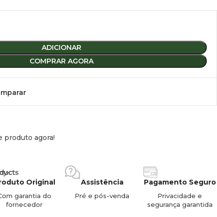
aro A / Nissan Primastar I-II
(2001 – 2014)
 NV300 / Fiat Talento
(desde 2014)
ADICIONAR
)
COMPRAR AGORA
icas
mparar
Detalhe
2 bicicletas ou 2 bicicletas elétricas (E-Bikes)
e produto agora!
50 kg
7,3 kg
roduto Original
Assistência
Pagamento Seguro
Com garantia do
Pré e pós-venda
Privacidade e
Porta traseira esquerda (geralmente)
fornecedor
segurança garantida