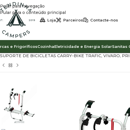
Pular para navegação
Pular para o conteúdo principal
Loja
Parceiros
Contacte-nos
rcas e Frigoríficos
Cozinha
Eletricidade e Energia Solar
Sanitas 
Início
Acessórios de Exterior
Porta Bicicletas e Porta Equip
SUPORTE DE BICICLETAS CARRY-BIKE TRAFIC, VIVARO, P