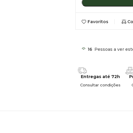
Característica
Deta
Favoritos
Co
Aplicação
Pranc
Montagem
Reque
16
Pessoas a ver est
Material
Compo
Segurança
Fixaç
Entregas até 72h
P
Consultar condições