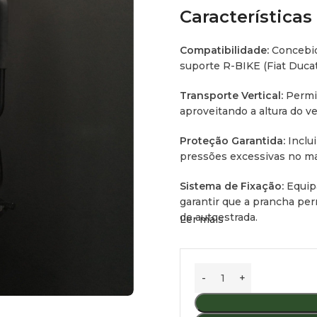
Características
Compatibilidade:
Concebid
suporte R-BIKE (Fiat Duca
Transporte Vertical:
Permit
aproveitando a altura do ve
Proteção Garantida:
Inclui
pressões excessivas no mat
Sistema de Fixação:
Equipa
garantir que a prancha pe
de autoestrada.
Ler mais
Acabamento:
Disponível e
robusta da linha R-BIKE.
Especificações