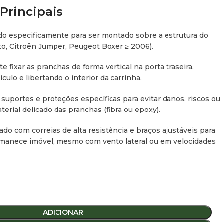
 Principais
o especificamente para ser montado sobre a estrutura do
to, Citroën Jumper, Peugeot Boxer ≥ 2006).
e fixar as pranchas de forma vertical na porta traseira,
ículo e libertando o interior da carrinha.
 suportes e proteções específicas para evitar danos, riscos ou
erial delicado das pranchas (fibra ou epoxy).
do com correias de alta resistência e braços ajustáveis para
rmanece imóvel, mesmo com vento lateral ou em velocidades
m preto, integrando-se perfeitamente na estética moderna e
 Técnicas
ADICIONAR