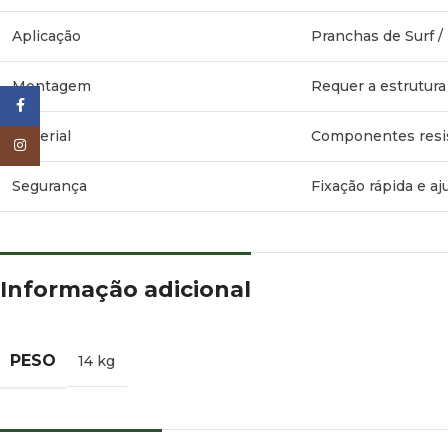
Aplicação
Pranchas de Surf 
Montagem
Requer a estrutur
Facebook
Material
Componentes resis
Instagram
Segurança
Fixação rápida e a
Informação adicional
PESO
14 kg