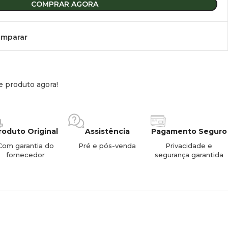
COMPRAR AGORA
lhe
mparar
has de Surf / Longboards
r a estrutura base R-BIKE (vendida separadamente)
e produto agora!
nentes resistentes à corrosão e raios UV
ão rápida e ajustável ao tamanho da prancha
roduto Original
Assistência
Pagamento Seguro
Com garantia do
Pré e pós-venda
Privacidade e
fornecedor
segurança garantida