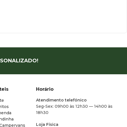
SONALIZADO!
teis
Horário
Atendimento telefónico
te
Seg-Sex: 09h00 às 12h30 — 14h00 às
ritos
18h30
menda
endinha
Loja Física
 Campervans