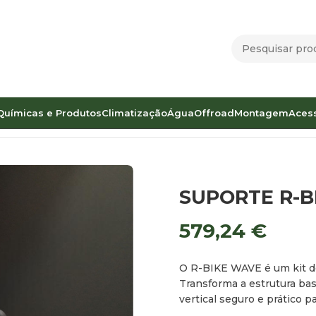
Químicas e Produtos
Climatização
Água
Offroad
Montagem
Aces
amentos
Porta Bicicletas
SUPORTE R-BIKE WAVE SURF
SUPORTE R-B
579,24
€
O R-BIKE WAVE é um kit de
Transforma a estrutura bas
vertical seguro e prático p