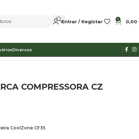
0
Entrar / Registar
0,00
sórios
Diversos
ARCA COMPRESSORA CZ
leira CoolZone CF35