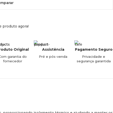
mparar
e produto agora!
roduto Original
Assistência
Pagamento Seguro
Com garantia do
Pré e pós-venda
Privacidade e
fornecedor
segurança garantida
os, proporcionando isolamento térmico e ajudando a manter os