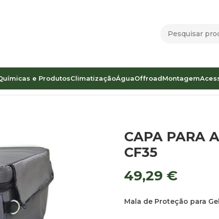
Químicas e Produtos
Climatização
Água
Offroad
Montagem
Aces
RCA COMPRESSORA CZ CF35
CAPA PARA 
CF35
49,29
€
Mala de Proteção para Ge