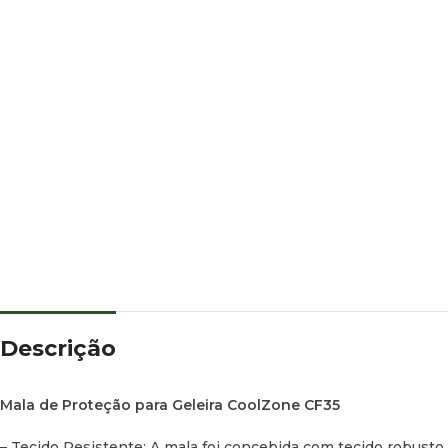
Descrição
Mala de Proteção para Geleira CoolZone CF35
– Tecido Resistente: A mala foi concebida com tecido robusto