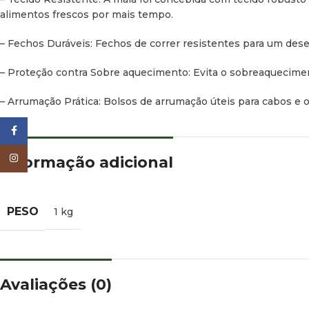
alimentos frescos por mais tempo.
– Fechos Duráveis: Fechos de correr resistentes para um de
– Proteção contra Sobre aquecimento: Evita o sobreaquecimen
– Arrumação Prática: Bolsos de arrumação úteis para cabos e o
Facebook
Instagram
Informação adicional
PESO
1 kg
Avaliações (0)