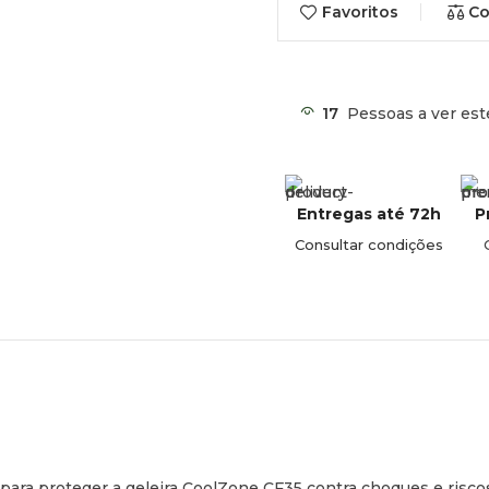
Favoritos
Co
17
Pessoas a ver est
Entregas até 72h
P
Consultar condições
 para proteger a geleira CoolZone CF35 contra choques e risc