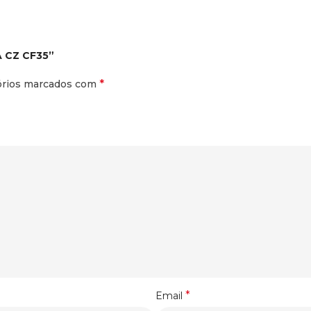
A CZ CF35”
*
órios marcados com
*
Email