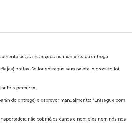
tetares danos e não registares esta ressalva por escrito na
eguro da transportadora não cobrirá os danos e nem eles nem
abilizar por qualquer reparação ou substituição.
rosamente estas instruções no momento da entrega:
(
flejes
) pretas. Se for entregue sem palete, o produto foi
rante o percurso.
barán de entrega
) e escrever manualmente:
“Entregue com
transportadora não cobrirá os danos e nem eles nem nós nos