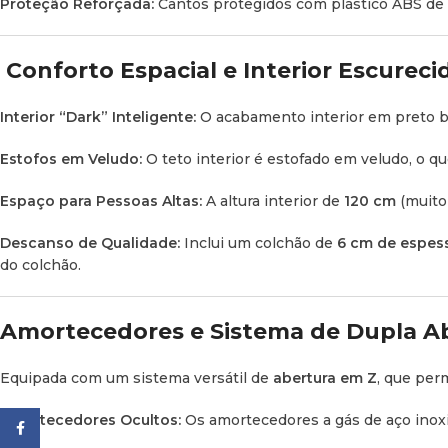
Proteção Reforçada:
Cantos protegidos com plástico ABS de a
Conforto Espacial e Interior Escureci
Interior “Dark” Inteligente:
O acabamento interior em preto bl
Estofos em Veludo:
O teto interior é estofado em veludo, o q
Espaço para Pessoas Altas:
A altura interior de
120 cm
(muito 
Descanso de Qualidade:
Inclui um colchão de
6 cm de espes
do colchão.
Amortecedores e Sistema de Dupla Abe
Equipada com um sistema versátil de
abertura em Z
, que per
Amortecedores Ocultos:
Os amortecedores a gás de aço inoxi
Facebook