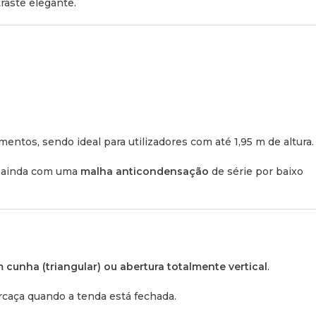
raste elegante.
totalmente desmontável para maior comodidade quando já se
nda.
 bolsos interiores para objetos pessoais e
dois sapateiros
anter a sujidade fora da zona de dormir.
nçada
entos, sendo ideal para utilizadores com até 1,95 m de altura.
ma de fixação em alumínio reforçado que maximiza a
as de tejadilho com total segurança.
ta ainda com uma
malha anticondensação
de série por baixo
 4 trincos de segurança com chave para que possa deixar o
al tranquilidade.
Técnicas e Dimensões
 cunha (triangular) ou abertura totalmente vertical
.
(Incluindo amortecedores, dobradiças, etc.):
rcaça quando a tenda está fechada.