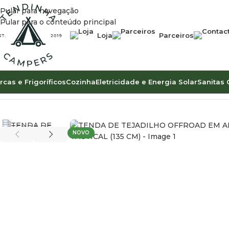
Pular para navegação
Pular para o conteúdo principal
Loja
Parceiros
rcas e Frigoríficos
Cozinha
Eletricidade e Energia Solar
Sanitas 
Início
Overland & Offroad
Tendas de Tejadilho
TENDA DE TEJ
NOVO