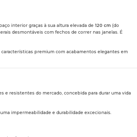
 Sistema de Dupla Abertura (Cunha e
aço interior graças à sua altura elevada de
120 cm
(do
terais desmontáveis com fechos de correr nas janelas. É
versátil de
abertura em Z
, que permite duas configurações
s características premium com acabamentos elegantes em
abertura em cunha (triangular) ou abertura totalmente
s amortecedores a gás de aço inoxidável ficam totalmente
entro da carcaça quando a tenda está fechada.
s e resistentes do mercado, concebida para durar uma vida
2 portas e 4 janelas laterais. Todas as aberturas estão
teiras e fechos de correr SBS de alta qualidade.
 uma impermeabilidade e durabilidade excecionais.
ica e Arrumação
cada telescópica com abertura máxima de
230 cm
e