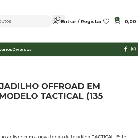
0
Entrar / Registar
0,00
sórios
Diversos
 CM)
EJADILHO OFFROAD EM
MODELO TACTICAL (135
ao ar livre com a nova tenda de tejadilho
TACTICAL
. Este