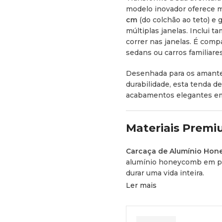
modelo inovador oferece mu
cm
(do colchão ao teto) e 
múltiplas janelas. Inclui 
correr nas janelas. É compa
sedans ou carros familiares
Desenhada para os amante
durabilidade, esta tenda d
acabamentos elegantes em 
Materiais Premi
Carcaça de Alumínio Hon
alumínio honeycomb em pre
durar uma vida inteira.
Ler mais
Tecido Pro 340 GSM:
Lona
Waterproof)
em verde mili
excecionais.