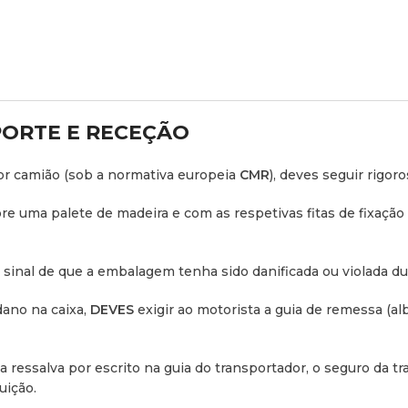
MUITO IMPORTANTE:
Se de
guia do transportador, o s
nós nos poderemos respons
PORTE E RECEÇÃO
or camião (sob a normativa europeia
CMR
), deves seguir rigo
re uma palete de madeira e com as respetivas fitas de fixação 
 sinal de que a embalagem tenha sido danificada ou violada du
ano na caixa,
DEVES
exigir ao motorista a guia de remessa (
al
a ressalva por escrito na guia do transportador, o seguro da 
uição.