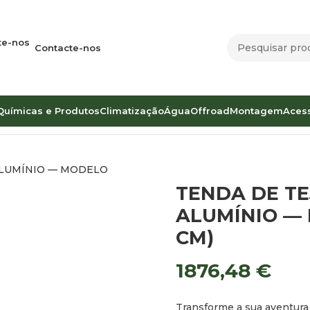
Contacte-nos
Químicas e Produtos
Climatização
Água
Offroad
Montagem
Aces
ADILHO OFFROAD EM ALUMÍNIO — MODELO TACTICAL (135
TENDA DE T
ALUMÍNIO — 
CM)
1876,48
€
Transforme a sua aventura 