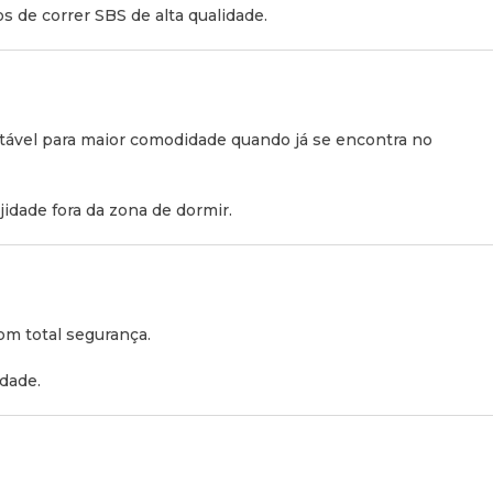
220 x 135 x 130 cm
s de correr SBS de alta qualidade.
l):
245 x 135 x 134 cm
 x 135 x 23 cm
tável para maior comodidade quando já se encontra no
 cm (desde o colchão até ao teto)
idade fora da zona de dormir.
5 x 121 cm (6 cm de espessura, densidade 35)
 Fixação às Barras:
om total segurança.
 centro a centro:
60 cm
idade.
erior:
190 cm (x2)
a)