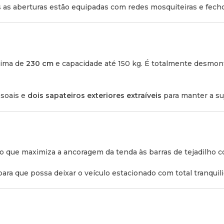
Aberta apenas em cunha:
as as aberturas estão equipadas com redes mosquiteiras e fecho
Aberta totalmente (Vertica
Fechada (Altura total):
220
xima de
230 cm
e capacidade até 150 kg. É totalmente desmon
Medidas Interiores:
Altura interior máxima:
120
ssoais e
dois sapateiros exteriores extraíveis
para manter a suj
Dimensões do colchão:
19
Calhas Inferiores de
o que maximiza a ancoragem da tenda às barras de tejadilho c
Distância entre calhas de
ara que possa deixar o veículo estacionado com total tranquil
Comprimento da calha inf
Peso:
Tenda:
92 kg (sem a escad