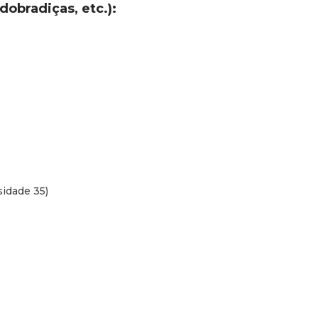
obradiças, etc.):
Escada:
Cerca de 7 kg
AVISO IMPORTA
RECEÇÃO
Por se tratar de um produ
europeia
CMR
), deves seg
Verifica a palete:
Certifica
e com as respetivas fitas d
sidade 35)
foi manipulado pela transp
Inspeciona a caixa:
Procur
tenha sido danificada ou v
Como assinar a entrega:
C
ao motorista a guia de rem
com embalagem em mau 