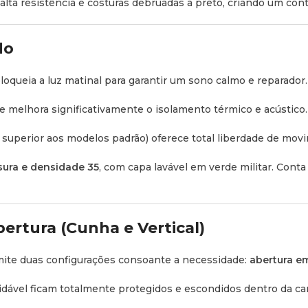
lta resistência e costuras debruadas a preto, criando um cont
capacidade até 150 kg. É 
encontra no interior da te
do
Organização Total:
Integra
exteriores extraíveis
para m
oqueia a luz matinal para garantir um sono calmo e reparador.
ue melhora significativamente o isolamento térmico e acústico.
Segurança Ava
superior aos modelos padrão) oferece total liberdade de movim
Sistema LockNLoad:
Siste
ancoragem da tenda às barr
sura e densidade 35
, com capa lavável em verde militar. Con
Fechos com Chave:
Inclui
veículo estacionado com tot
rtura (Cunha e Vertical)
Especificações 
mite duas configurações consoante a necessidade:
abertura em
Medidas Exteriores 
dável ficam totalmente protegidos e escondidos dentro da ca