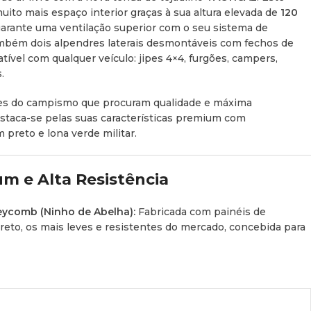
ito mais espaço interior graças à sua altura elevada de
120
garante uma ventilação superior com o seu sistema de
também dois alpendres laterais desmontáveis com fechos de
tível com qualquer veículo: jipes 4×4, furgões,
campers
,
.
s do campismo que procuram qualidade e máxima
estaca-se pelas suas características premium com
preto e lona verde militar.
um e Alta Resistência
eycomb (Ninho de Abelha):
Fabricada com painéis de
to, os mais leves e resistentes do mercado, concebida para
 premium de dupla camada
340 GSM PRO (UPF50+ e
tar, que assegura uma impermeabilidade e durabilidade