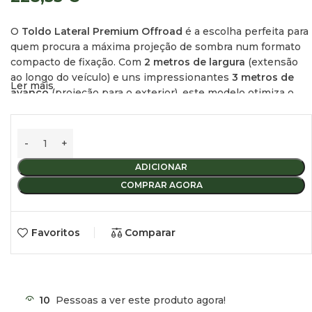
O
Toldo Lateral Premium Offroad
é a escolha perfeita para
quem procura a máxima projeção de sombra num formato
compacto de fixação. Com
2 metros de largura
(extensão
ao longo do veículo) e uns impressionantes
3 metros de
Ler mais
avanço
(projeção para o exterior), este modelo otimiza o
espaço lateral e cria instantaneamente uma fantástica área
de abrigo de
6 m²
.
Esta nova versão foi alvo de importantes melhorias em toda
a sua construção:
melhorámos a qualidade do tecido, da
ADICIONAR
capa protetora exterior e dos fechos de correr
, garantindo
COMPRAR AGORA
uma durabilidade muito superior em condições de
campismo selvagem,
overlanding
e expedições 4×4.
Favoritos
Comparar
Nova Construção Reforçada e
Materiais Premium
10
Pessoas a ver este produto agora!