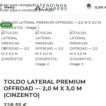
Pular para navegação
0
Menu
0,00
Início
Acessórios de Exterior
Toldos
Pular para o conteúdo principal
NOVO
TOLDO LATERAL PREMIUM
OFFROAD — 2,0 M X 3,0 M
(CINZENTO)
228,55
€