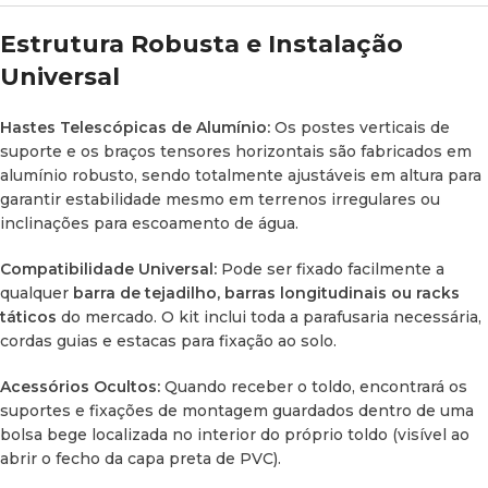
Cor da
Cinzento (Grey)
Lona
Estrutura Robusta e Instalação
Universal
Material do
Poliéster Ripstop 280GSM
Tecido
(Impermeável, respirável e térmico)
Hastes Telescópicas de Alumínio:
Os postes verticais de
suporte e os braços tensores horizontais são fabricados em
Proteção
Revestimento PU 2000mm, W/P, W/R;
alumínio robusto, sendo totalmente ajustáveis em altura para
Climática
Proteção Solar UV50+
garantir estabilidade mesmo em terrenos irregulares ou
inclinações para escoamento de água.
Fechos de
Resina de alta resistência #10 SBS
Correr
Compatibilidade Universal:
Pode ser fixado facilmente a
qualquer
barra de tejadilho, barras longitudinais ou racks
Hastes telescópicas robustas em
Estrutura
táticos
do mercado. O kit inclui toda a parafusaria necessária,
alumínio
cordas guias e estacas para fixação ao solo.
Capa de
PVC preto Premium com logo OFFROAD
Acessórios Ocultos:
Quando receber o toldo, encontrará os
Viagem
(Amarelo/Laranja)
suportes e fixações de montagem guardados dentro de uma
bolsa bege localizada no interior do próprio toldo (visível ao
Inclui 2 calhas/carris prontos para
abrir o fecho da capa preta de PVC).
Iluminação
instalação de tiras LED