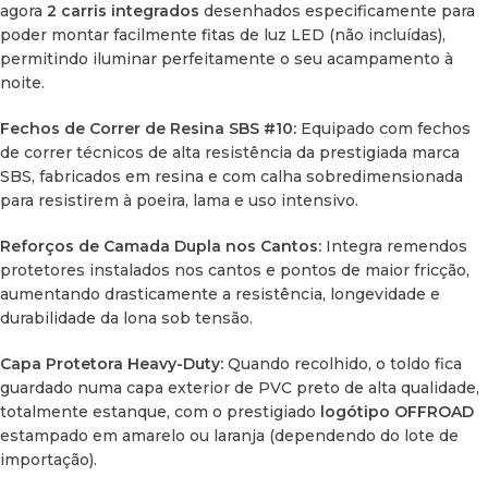
táticos
do mercado. O kit inclui toda a parafusaria
agora
2 carris integrados
desenhados especificamente para
necessária, cordas guias e estacas para fixação ao solo.
poder montar facilmente fitas de luz LED (não incluídas),
permitindo iluminar perfeitamente o seu acampamento à
Acessórios Ocultos:
Quando receber o toldo, encontrará os
noite.
suportes e fixações de montagem guardados dentro de
uma bolsa bege localizada no interior do próprio toldo
Fechos de Correr de Resina SBS #10:
Equipado com fechos
(visível ao abrir o fecho da capa preta de PVC).
de correr técnicos de alta resistência da prestigiada marca
SBS, fabricados em resina e com calha sobredimensionada
para resistirem à poeira, lama e uso intensivo.
Especificações Técnicas
Reforços de Camada Dupla nos Cantos:
Integra remendos
protetores instalados nos cantos e pontos de maior fricção,
Parâmetro
Detalhe Técnico
aumentando drasticamente a resistência, longevidade e
durabilidade da lona sob tensão.
Dimensões
2,0 m (Largura no veículo) x 3,0 m
Capa Protetora Heavy-Duty:
Quando recolhido, o toldo fica
(Aberto)
(Avanço/Projeção)
guardado numa capa exterior de PVC preto de alta qualidade,
totalmente estanque, com o prestigiado
logótipo OFFROAD
Área de
6 metros quadrados (6 m²)
estampado em amarelo ou laranja (dependendo do lote de
Sombra
importação).