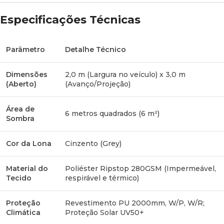
Especificações Técnicas
Parâmetro
Detalhe Técnico
Dimensões
2,0 m (Largura no veículo) x 3,0 m
(Aberto)
(Avanço/Projeção)
Área de
6 metros quadrados (6 m²)
Sombra
Cor da Lona
Cinzento (Grey)
Material do
Poliéster Ripstop 280GSM (Impermeável,
Tecido
respirável e térmico)
Proteção
Revestimento PU 2000mm, W/P, W/R;
Climática
Proteção Solar UV50+