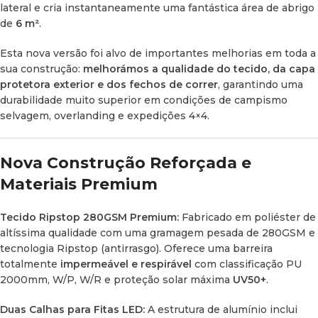
durabilidade da lona sob tensão.
lateral e cria instantaneamente uma fantástica área de abrigo
de
6 m²
.
Capa Protetora Heavy-Duty:
Quando recolhido, o toldo fica
guardado numa capa exterior de PVC preto de alta
Esta nova versão foi alvo de importantes melhorias em toda a
qualidade, totalmente estanque, com o prestigiado
sua construção:
melhorámos a qualidade do tecido, da capa
logótipo OFFROAD
estampado em amarelo ou laranja
protetora exterior e dos fechos de correr
, garantindo uma
(dependendo do lote de importação).
durabilidade muito superior em condições de campismo
selvagem,
overlanding
e expedições 4×4.
Estrutura Robusta e Instalação
Nova Construção Reforçada e
Universal
Materiais Premium
Hastes Telescópicas de Alumínio:
Os postes verticais de
suporte e os braços tensores horizontais são fabricados em
Tecido Ripstop 280GSM Premium:
Fabricado em poliéster de
alumínio robusto, sendo totalmente ajustáveis em altura
altíssima qualidade com uma gramagem pesada de 280GSM e
para garantir estabilidade mesmo em terrenos irregulares
tecnologia
Ripstop
(antirrasgo). Oferece uma barreira
ou inclinações para escoamento de água.
totalmente
impermeável e respirável
com classificação PU
2000mm, W/P, W/R e proteção solar máxima
UV50+
.
Compatibilidade Universal:
Pode ser fixado facilmente a
qualquer
barra de tejadilho, barras longitudinais ou racks
Duas Calhas para Fitas LED:
A estrutura de alumínio inclui