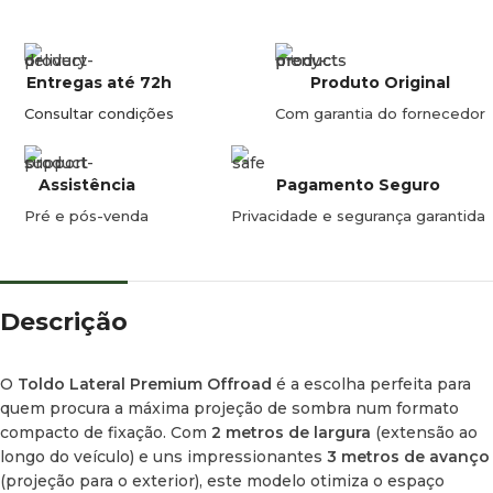
Tecido Ripstop 280GSM Premium:
Fabricado em poliéster
de altíssima qualidade com uma gramagem pesada de
280GSM e tecnologia
Ripstop
(antirrasgo). Oferece uma
barreira totalmente
impermeável e respirável
com
Entregas até 72h
Produto Original
classificação PU 2000mm, W/P, W/R e proteção solar
Consultar condições
Com garantia do fornecedor
máxima
UV50+
.
Duas Calhas para Fitas LED:
A estrutura de alumínio inclui
Assistência
Pagamento Seguro
agora
2 carris integrados
desenhados especificamente
Pré e pós-venda
Privacidade e segurança garantida
para poder montar facilmente fitas de luz LED (não
incluídas), permitindo iluminar perfeitamente o seu
acampamento à noite.
Fechos de Correr de Resina SBS #10:
Equipado com fechos
Descrição
de correr técnicos de alta resistência da prestigiada marca
SBS, fabricados em resina e com calha sobredimensionada
O
Toldo Lateral Premium Offroad
é a escolha perfeita para
para resistirem à poeira, lama e uso intensivo.
quem procura a máxima projeção de sombra num formato
Reforços de Camada Dupla nos Cantos:
Integra remendos
compacto de fixação. Com
2 metros de largura
(extensão ao
protetores instalados nos cantos e pontos de maior fricção,
longo do veículo) e uns impressionantes
3 metros de avanço
aumentando drasticamente a resistência, longevidade e
(projeção para o exterior), este modelo otimiza o espaço