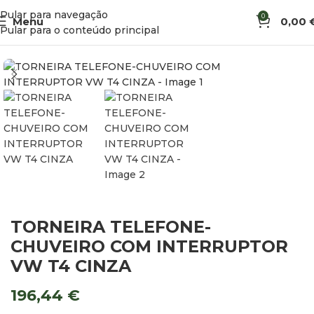
Pular para navegação
0
Menu
0,00
Início
Água
Torneiras e Chuveiros
Pular para o conteúdo principal
TORNEIRA TELEFONE-
CHUVEIRO COM INTERRUPTOR
VW T4 CINZA
196,44
€