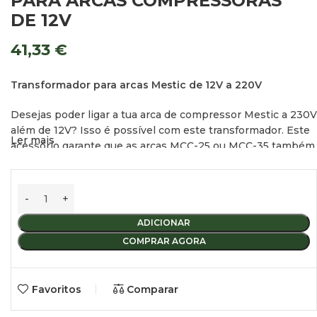
PARA ARCAS COMPRESSORAS
DE 12V
41,33
€
Transformador para arcas Mestic de 12V a 220V
Desejas poder ligar a tua arca de compressor Mestic a 230V
além de 12V? Isso é possível com este transformador. Este
Ler mais
acessório garante que as arcas MCC-25 ou MCC-35 também
possam ser ligadas a uma tomada de corrente
convencional.
As arcas de compressor Mestic funcionam nativamente a
12V, mas com este transformador também as podes ligar a
ADICIONAR
230 Volts. O transformador é fácil de usar e converte a
COMPRAR AGORA
tensão de forma simples, permitindo-te utilizar a arca de
compressor como congelador ou frigorífico onde quer que
estejas.
Favoritos
Comparar