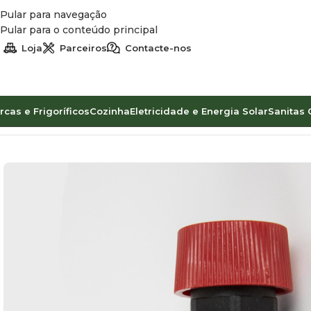
Pular para navegação
Pular para o conteúdo principal
Loja
Parceiros
Contacte-nos
rcas e Frigoríficos
Cozinha
Eletricidade e Energia Solar
Sanitas 
Início
Água
Boilers
Pundmann
VÁLVULA DE SOBREPRESSÃ