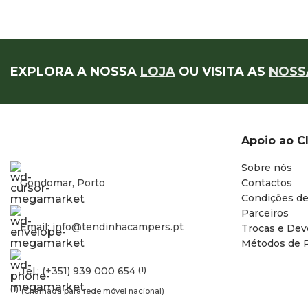
EXPLORA A NOSSA
LOJA
OU VISITA AS
NOSS
Apoio ao C
Sobre nós
Gondomar, Porto
Contactos
Condições de
Parceiros
Email: info@tendinhacampers.pt
Trocas e Dev
Métodos de 
Tel.: (+351) 939 000 654
(1)
(1)
(Chamada para rede móvel nacional)