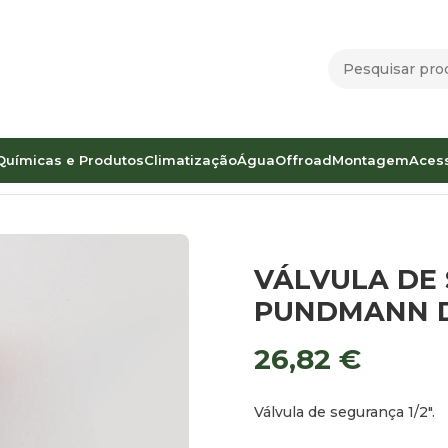
Químicas e Produtos
Climatização
Água
Offroad
Montagem
Aces
O BOILER PUNDMANN DE AR
VÁLVULA DE
PUNDMANN D
26,82
€
Válvula de segurança 1/2″.