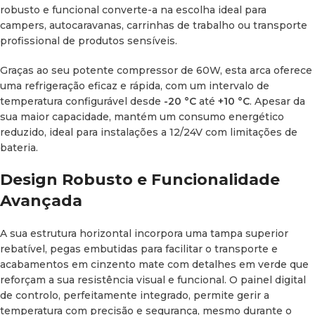
488 × 384 × 687 mm
robusto e funcional converte-a na escolha ideal para
campers
, autocaravanas, carrinhas de trabalho ou transporte
Peso líquido:
15 kg
profissional de produtos sensíveis.
Consumo energético:
0,245 kWh a cada 24 horas
Graças ao seu potente compressor de 60W, esta arca oferece
uma refrigeração eficaz e rápida, com um intervalo de
Potência do compressor:
60 W
temperatura configurável desde
-20 °C
até
+10 °C
. Apesar da
sua maior capacidade, mantém um consumo energético
Tensão de alimentação:
DC 12/24 V
reduzido, ideal para instalações a 12/24V com limitações de
bateria.
Intervalo de temperatura:
De -20 °C a +10 °C
Design Robusto e Funcionalidade
Inclui:
Cabo de alimentação DC (corrente contínua)
Avançada
Opcional:
Adaptador AC/DC para ligação à rede elétrica
convencional (230V)
A sua estrutura horizontal incorpora uma tampa superior
rebatível, pegas embutidas para facilitar o transporte e
Certificações:
CE, EMC e E-Mark para uma instalação
acabamentos em cinzento mate com detalhes em verde que
segura no setor automóvel
reforçam a sua resistência visual e funcional. O painel digital
de controlo, perfeitamente integrado, permite gerir a
Benefícios de Integrar a ITB52 na
temperatura com precisão e segurança, mesmo durante o