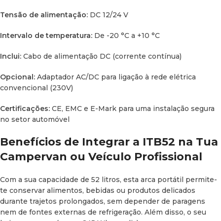
ou qualquer utilizador que valorize a fiabilidade em
Tensão de alimentação:
DC 12/24 V
condições variáveis.
Intervalo de temperatura:
De -20 °C a +10 °C
Inclui:
Cabo de alimentação DC (corrente contínua)
Opcional:
Adaptador AC/DC para ligação à rede elétrica
convencional (230V)
Certificações:
CE, EMC e E-Mark para uma instalação segura
no setor automóvel
Benefícios de Integrar a ITB52 na Tua
Campervan ou Veículo Profissional
Com a sua capacidade de 52 litros, esta arca portátil permite-
te conservar alimentos, bebidas ou produtos delicados
durante trajetos prolongados, sem depender de paragens
nem de fontes externas de refrigeração. Além disso, o seu