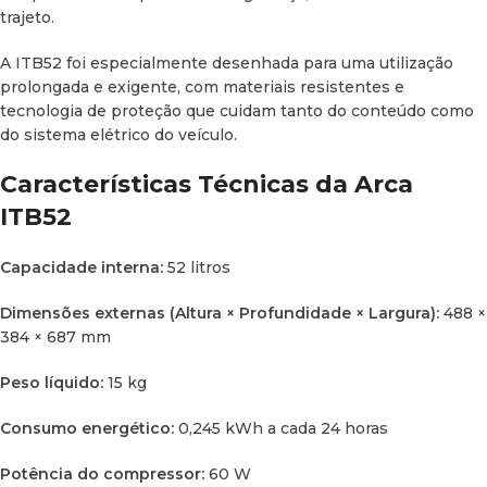
Tua Campervan ou Veículo
trajeto.
Profissional
A ITB52 foi especialmente desenhada para uma utilização
prolongada e exigente, com materiais resistentes e
Com a sua capacidade de 52 litros, esta arca portátil
tecnologia de proteção que cuidam tanto do conteúdo como
permite-te conservar alimentos, bebidas ou produtos
do sistema elétrico do veículo.
delicados durante trajetos prolongados, sem depender de
paragens nem de fontes externas de refrigeração. Além
Características Técnicas da Arca
disso, o seu baixo consumo (aprox. 245 Wh por dia)
ITB52
assegura uma autonomia energética ideal para instalações
com baterias de 100 Ah ou superiores.
Capacidade interna:
52 litros
A proteção eletrónica multi-etapas integrada evita
descargas profundas na bateria do teu veículo, prolongando
Dimensões externas (Altura × Profundidade × Largura):
488 ×
a sua vida útil e garantindo a operabilidade contínua do teu
384 × 687 mm
sistema elétrico. O seu design permite uma instalação
Peso líquido:
15 kg
versátil em múltiplas configurações, tanto horizontais como
integradas em compartimentos especiais.
Consumo energético:
0,245 kWh a cada 24 horas
É uma opção ideal para carrinhas transformadas
Potência do compressor:
60 W
(
campervans
), camiões, autocarros, veículos de expedição