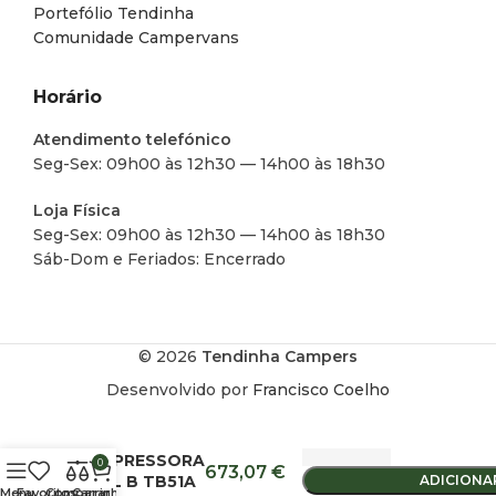
Portefólio Tendinha
Comunidade Campervans
Horário
Atendimento telefónico
Seg-Sex: 09h00 às 12h30 — 14h00 às 18h30
Loja Física
Seg-Sex: 09h00 às 12h30 — 14h00 às 18h30
Sáb-Dom e Feriados: Encerrado
© 2026
Tendinha Campers
Desenvolvido por
Francisco Coelho
ARCA
COMPRESSORA
0
673,07
€
INDEL B TB51A
ADICIONA
Menu
Favoritos
Comparar
Carrinho