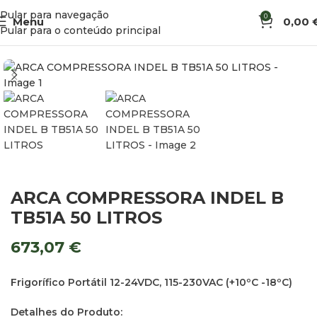
Pular para navegação
0
Menu
0,00
Início
Arcas e Frigoríficos
Arcas Compressoras
Pular para o conteúdo principal
ARCA COMPRESSORA INDEL B
TB51A 50 LITROS
673,07
€
Frigorífico Portátil 12-24VDC, 115-230VAC (+10ºC -18ºC)
Detalhes do Produto: