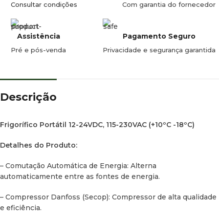
Consultar condições
Com garantia do fornecedor
– Ideal para Diversas Aplicações: Perfeito para carrinhas,
veículos 4×4, camiões e embarcações.
Assistência
Pagamento Seguro
– Dimensões Compactas: 530 x 350 x 585 mm (Altura x
Largura x Profundidade).
Pré e pós-venda
Privacidade e segurança garantida
– Peso Leve: 16 kg.
– Consumo Eficiente: Consumo máximo de 50W durante o
Descrição
funcionamento.
Frigorífico Portátil 12-24VDC, 115-230VAC (+10ºC -18ºC)
Detalhes do Produto:
– Comutação Automática de Energia: Alterna
automaticamente entre as fontes de energia.
– Compressor Danfoss (Secop): Compressor de alta qualidade
e eficiência.