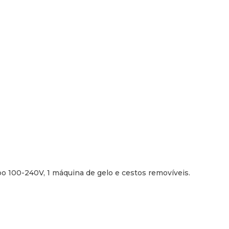
Extras:
Tampão de drenagem
Dimensões da Embalagem 
cabo 100-240V, 1 máquina de gelo e cestos removíveis.