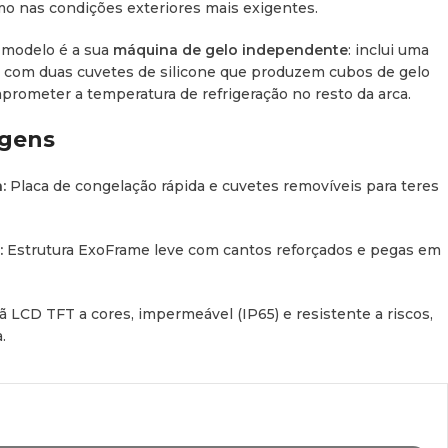
o nas condições exteriores mais exigentes.
e modelo é a sua
máquina de gelo independente
: inclui uma
a com duas cuvetes de silicone que produzem cubos de gelo
rometer a temperatura de refrigeração no resto da arca.
agens
:
Placa de congelação rápida e cuvetes removíveis para teres
:
Estrutura
ExoFrame
leve com cantos reforçados e pegas em
ã LCD TFT a cores, impermeável (IP65) e resistente a riscos,
.
za o histórico de consumo e ajusta a temperatura via Wi-Fi
ão CFX3 (com alerta de tampa aberta).
ressor VMSO3 de alto rendimento e sistema de proteção