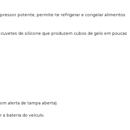
 Desempenho
mpressor potente, permite-te refrigerar e congelar alimentos
 (DC) | 100-240 V (AC)
as cuvetes de silicone que produzem cubos de gelo em poucas
no)
Antiga:
A++
ca
 Wi-Fi
om alerta de tampa aberta).
a bateria do veículo.
ior