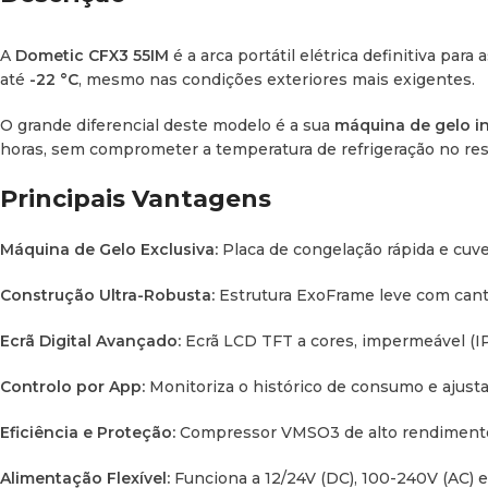
A
Dometic CFX3 55IM
é a arca portátil elétrica definitiva pa
até
-22 °C
, mesmo nas condições exteriores mais exigentes.
O grande diferencial deste modelo é a sua
máquina de gelo 
horas, sem comprometer a temperatura de refrigeração no rest
Principais Vantagens
Máquina de Gelo Exclusiva:
Placa de congelação rápida e cuve
Construção Ultra-Robusta:
Estrutura
ExoFrame
leve com cant
Ecrã Digital Avançado:
Ecrã LCD TFT a cores, impermeável (IP6
Controlo por App:
Monitoriza o histórico de consumo e ajusta
Eficiência e Proteção:
Compressor VMSO3 de alto rendimento e
Alimentação Flexível:
Funciona a 12/24V (DC), 100-240V (AC) e 