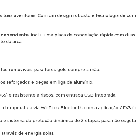
Eletricidade e
ra as tuas aventuras. Com um design robusto e tecnologia de co
Tensão de Entrada:
12/24 V
Frequência:
50/60 Hz
independente
: inclui uma placa de congelação rápida com du
o da arca.
Classe Climática:
N/T
Isolamento:
PU (Poliureta
tes removíveis para teres gelo sempre à mão.
Classificação Energética 
os reforçados e pegas em liga de alumínio.
Extras e Logísti
5) e resistente a riscos, com entrada USB integrada.
Conetividade:
Bluetooth e
 a temperatura via Wi-Fi ou Bluetooth com a aplicação CFX3 (c
Saída USB:
5V, 2A
 sistema de proteção dinâmica de 3 etapas para não esgotar 
Iluminação:
Sim, LED inter
através de energia solar.