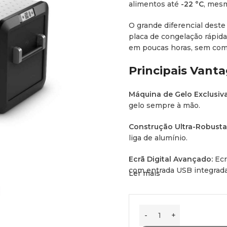
alimentos até
-22 °C
, mesm
O grande diferencial dest
placa de congelação rápid
em poucas horas, sem comp
Principais Vant
Máquina de Gelo Exclusiva
gelo sempre à mão.
Construção Ultra-Robusta
liga de alumínio.
Ecrã Digital Avançado:
Ecr
com entrada USB integrada
Ler mais
Controlo por App:
Monitori
ou Bluetooth com a aplicaç
Eficiência e Proteção:
Comp