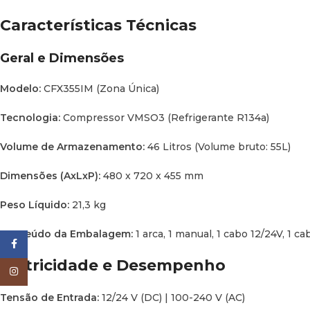
Características Técnicas
Geral e Dimensões
Modelo:
CFX355IM (Zona Única)
Tecnologia:
Compressor VMSO3 (Refrigerante R134a)
Volume de Armazenamento:
46 Litros (Volume bruto: 55L)
Dimensões (AxLxP):
480 x 720 x 455 mm
Peso Líquido:
21,3 kg
Conteúdo da Embalagem:
1 arca, 1 manual, 1 cabo 12/24V, 1 
Facebook
Eletricidade e Desempenho
Instagram
Tensão de Entrada:
12/24 V (DC) | 100-240 V (AC)