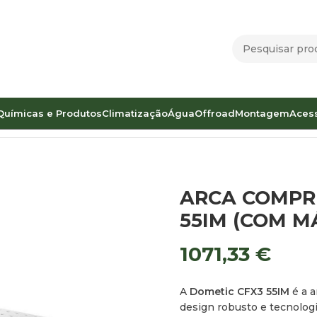
Químicas e Produtos
Climatização
Água
Offroad
Montagem
Aces
SSORA DOMETIC CFX3 55IM (COM MÁQUINA DE GELO)
ARCA COMPR
55IM (COM M
1071,33
€
A
Dometic CFX3 55IM
é a a
design robusto e tecnologi