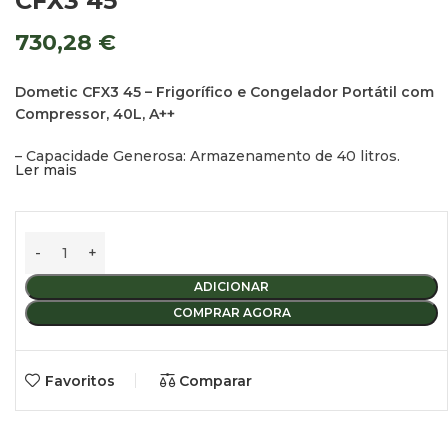
CFX3 45
730,28
€
Dometic CFX3 45 – Frigorífico e Congelador Portátil com
Compressor, 40L, A++
– Capacidade Generosa: Armazenamento de 40 litros.
Ler mais
– Construção Robusta: Estrutura ExoFrame leve e durável,
com cantos reforçados, moldura de proteção e pegas em
liga de alumínio.
– Arrefecimento Poderoso: Tecnologia de compressor
ADICIONAR
VMSO3, arrefece e congela eficazmente até -22°C.
COMPRAR AGORA
– Controlo Intuitivo: Ecrã a cores de alta resolução, botões
de toque suave para fácil controlo e monitorização do
Favoritos
Comparar
desempenho de refrigeração.
– Conectividade Inteligente: Aplicação CFX3 permite