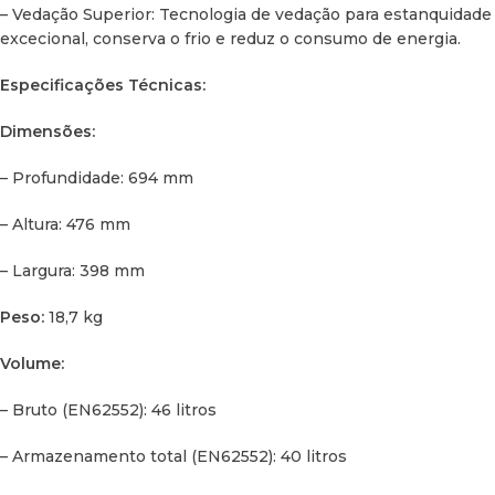
– Vedação Superior: Tecnologia de vedação para estanquidade
excecional, conserva o frio e reduz o consumo de energia.
Desempenho:
Especificações Técnicas:
– Refrigerante: R134a
Dimensões:
– GWP: 1430
– Profundidade: 694 mm
– Quantidade de Refrigerante: 42 g
– Altura: 476 mm
– Equivalente de CO2: 0,06 t
– Largura: 398 mm
– Consumo Médio de Energia AC (EN62552): 0,22 kWh/24h
Peso:
18,7 kg
– Consumo de Energia 12V DC (Ambiente 32°C, Interno
4°C): 1,03 Ah/h
Volume:
– Classificação Energética UE (1060/2010/CE): A++
– Bruto (EN62552): 46 litros
– Classe Climática (EN62552): N/T
– Armazenamento total (EN62552): 40 litros
– Espessura do Isolamento: 55,00 mm