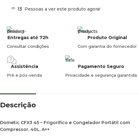
monitorizar a temperatura via Wi-Fi ou Bluetooth e fornece
13
Pessoas a ver este produto agora!
histórico de desempenho.
– Proteção da Bateria: Sistema de proteção dinâmica da
bateria em três fases, evita o esgotamento da bateria do
veículo ou otimiza o consumo com duas baterias.
Entregas até 72h
Produto Original
Consultar condições
Com garantia do fornecedor
– Vedação Superior: Tecnologia de vedação para
estanquidade excecional, conserva o frio e reduz o
consumo de energia.
Assistência
Pagamento Seguro
Pré e pós-venda
Privacidade e segurança garantida
Especificações Técnicas:
Dimensões:
– Profundidade: 694 mm
Descrição
– Altura: 476 mm
Dometic CFX3 45 – Frigorífico e Congelador Portátil com
– Largura: 398 mm
Compressor, 40L, A++