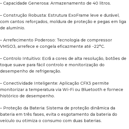
Peso:
18,7 kg
– Capacidade Generosa: Armazenamento de 40 litros.
Volume:
– Construção Robusta: Estrutura ExoFrame leve e durável,
com cantos reforçados, moldura de proteção e pegas em liga
– Bruto (EN62552): 46 litros
de alumínio.
– Armazenamento total (EN62552): 40 litros
– Arrefecimento Poderoso: Tecnologia de compressor
VMSO3, arrefece e congela eficazmente até -22°C.
Eletricidade:
– Controlo Intuitivo: Ecrã a cores de alta resolução, botões de
– Tensão de Entrada (AC): 100-240 V
toque suave para fácil controlo e monitorização do
desempenho de refrigeração.
– Tensão de Entrada (DC): 12/24 V
– Conectividade Inteligente: Aplicação CFX3 permite
– Corrente de Entrada Nominal (AC): 0,96A a 100V, 0,40A a
monitorizar a temperatura via Wi-Fi ou Bluetooth e fornece
240V
histórico de desempenho.
– Corrente de Entrada Nominal (DC): 8,2A
– Proteção da Bateria: Sistema de proteção dinâmica da
bateria em três fases, evita o esgotamento da bateria do
– Potência Nominal de Entrada (AC): 52W
veículo ou otimiza o consumo com duas baterias.
– Frequência de Entrada: 50/60 Hz