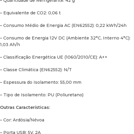
– Quantidade de Refrigerante: 42 g
– Certificação: ECE R10, CB, CE, GS
– Equivalente de CO2: 0,06 t
– Comprimento do Cabo de Alimentação: 2 m
– Consumo Médio de Energia AC (EN62552): 0,22 kWh/24h
– Consumo de Energia 12V DC (Ambiente 32°C, Interno 4°C):
1,03 Ah/h
– Classificação Energética UE (1060/2010/CE): A++
– Classe Climática (EN62552): N/T
– Espessura do Isolamento: 55,00 mm
– Tipo de Isolamento: PU (Poliuretano)
Outras Características:
– Cor: Ardósia/Névoa
– Porta USB: 5V, 2A