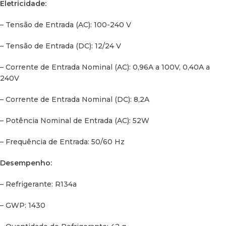
Eletricidade:
– Tipo de Isolamento: PU (Poliuretano)
– Tensão de Entrada (AC): 100-240 V
Outras Características:
– Tensão de Entrada (DC): 12/24 V
– Cor: Ardósia/Névoa
– Corrente de Entrada Nominal (AC): 0,96A a 100V, 0,40A a
240V
– Porta USB: 5V, 2A
– Corrente de Entrada Nominal (DC): 8,2A
– Conectividade: Bluetooth, Wi-Fi
– Potência Nominal de Entrada (AC): 52W
– Cesto: Sim
– Frequência de Entrada: 50/60 Hz
– Inserções Roscadas na Base: M6 para montagem
Desempenho:
– Bujão de Drenagem: Sim
– Refrigerante: R134a
– Bobina Anti-condensação: Sim
– GWP: 1430
– Iluminação Interior: LED