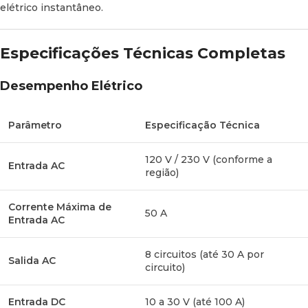
elétrico instantâneo.
Dimensões
431,8 × 352,9 × 104,6 mm
Especificações Técnicas Completas
3,5 kg (ideal para instalações
Peso Aproximado
móveis)
Desempenho Elétrico
Grau de Proteção
IP20 (para uso em interiores)
Parâmetro
Especificação Técnica
Temperatura de
-20 °C a 45 °C
120 V / 230 V (conforme a
Funcionamento
Entrada AC
região)
Altitude Máxima de
Até 2.000 metros (perfeito para
Corrente Máxima de
Operação
rotas de montanha)
50 A
Entrada AC
8 circuitos (até 30 A por
Salida AC
circuito)
Porquê Escolher o BLUETTI Epanel
para o seu Camper?
Entrada DC
10 a 30 V (até 100 A)