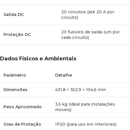
Escolher o BLUETTI Epanel significa apostar num sistema
20 circuitos (até 20 A por
Salida DC
elétrico mais ordenado, eficiente e fácil de gerir. É a opção
circuito)
perfeita para quem deseja uma
instalação profissional sem
complicações
, com substituição de múltiplas caixas de
20 fusíveis de saída (um por
Proteção DC
distribuição tradicionais por um único equipamento
cada circuito)
compacto, reduzindo o cablagem e elevando a segurança
geral do sistema ao nível máximo.
Dados Físicos e Ambientais
Parâmetro
Detalhe
Dimensões
431,8 × 352,9 × 104,6 mm
3,5 kg (ideal para instalações
Peso Aproximado
móveis)
Grau de Proteção
IP20 (para uso em interiores)