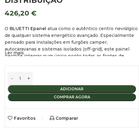
DISTRIBUIÇÃO
426,20
€
O
BLUETTI Epanel
atua como o autêntico centro nevrálgico
de qualquer sistema energético avançado. Especialmente
pensado para instalações em furgões
camper
,
autocaravanas e sistemas isolados (
off-grid
), este painel
Ler mais
permite integrar num único ponto todas as fontes de
energia disponíveis: painéis solares, baterias, rede elétrica
ou geradores. Graças ao seu design inteligente, não só
distribui a energia, como também a gere, protege e
monitoriza em tempo real.
ADICIONAR
Face às caixas de distribuição tradicionais, o BLUETTI
COMPRAR AGORA
Epanel destaca-se pelo seu alto nível de controlo e
conectividade. Permite gerir múltiplos circuitos de AC e DC
a partir de uma aplicação móvel ou de um ecrã central,
Favoritos
Comparar
facilitando um controlo total do consumo elétrico e
melhorando visivelmente a eficiência energética do seu
veículo habitáculo.