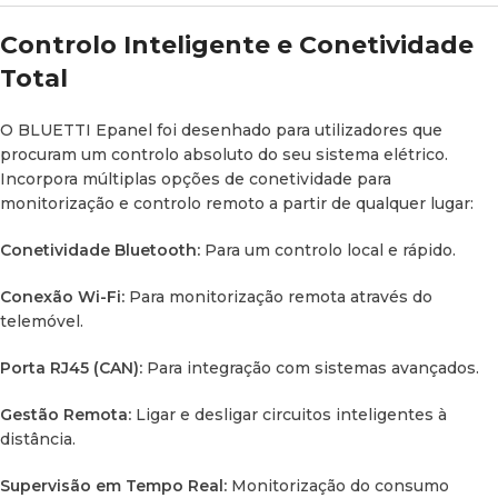
Controlo Inteligente e Conetividade
Corrente Máxima de
50 A
Entrada AC
Total
8 circuitos (até 30 A por
O BLUETTI Epanel foi desenhado para utilizadores que
Salida AC
circuito)
procuram um controlo absoluto do seu sistema elétrico.
Incorpora múltiplas opções de conetividade para
Entrada DC
10 a 30 V (até 100 A)
monitorização e controlo remoto a partir de qualquer lugar:
Conetividade Bluetooth:
Para um controlo local e rápido.
20 circuitos (até 20 A por
Salida DC
circuito)
Conexão Wi-Fi:
Para monitorização remota através do
telemóvel.
20 fusíveis de saída (um por
Proteção DC
cada circuito)
Porta RJ45 (CAN):
Para integração com sistemas avançados.
Gestão Remota:
Ligar e desligar circuitos inteligentes à
Dados Físicos e Ambientais
distância.
Supervisão em Tempo Real:
Monitorização do consumo
Parâmetro
Detalhe