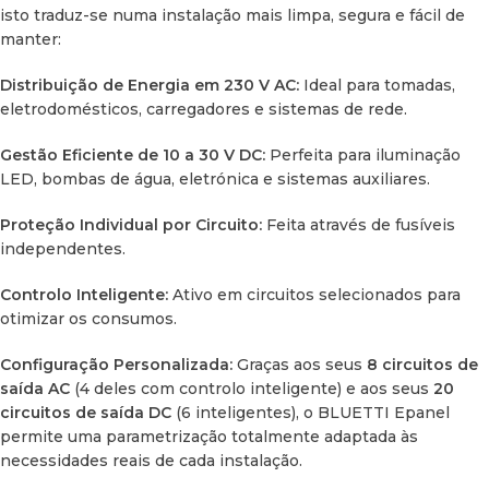
Conexão Wi-Fi:
Para monitorização remota através do
isto traduz-se numa instalação mais limpa, segura e fácil de
telemóvel.
manter:
Porta RJ45 (CAN):
Para integração com sistemas avançados.
Distribuição de Energia em 230 V AC:
Ideal para tomadas,
eletrodomésticos, carregadores e sistemas de rede.
Gestão Remota:
Ligar e desligar circuitos inteligentes à
distância.
Gestão Eficiente de 10 a 30 V DC:
Perfeita para iluminação
LED, bombas de água, eletrónica e sistemas auxiliares.
Supervisão em Tempo Real:
Monitorização do consumo
elétrico instantâneo.
Proteção Individual por Circuito:
Feita através de fusíveis
independentes.
Especificações Técnicas Completas
Controlo Inteligente:
Ativo em circuitos selecionados para
otimizar os consumos.
Desempenho Elétrico
Configuração Personalizada:
Graças aos seus
8 circuitos de
saída AC
(4 deles com controlo inteligente) e aos seus
20
Parâmetro
Especificação Técnica
circuitos de saída DC
(6 inteligentes), o BLUETTI Epanel
permite uma parametrização totalmente adaptada às
120 V / 230 V (conforme a
necessidades reais de cada instalação.
Entrada AC
região)