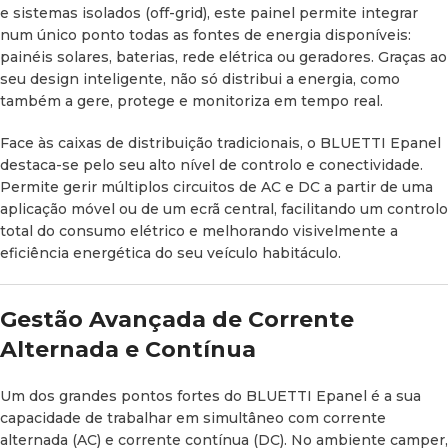
Controlo Inteligente:
Ativo em circuitos selecionados para
e sistemas isolados (
off-grid
), este painel permite integrar
otimizar os consumos.
num único ponto todas as fontes de energia disponíveis:
painéis solares, baterias, rede elétrica ou geradores. Graças ao
Configuração Personalizada:
Graças aos seus
8 circuitos
seu design inteligente, não só distribui a energia, como
de saída AC
(4 deles com controlo inteligente) e aos seus
também a gere, protege e monitoriza em tempo real.
20 circuitos de saída DC
(6 inteligentes), o BLUETTI
Epanel permite uma parametrização totalmente adaptada
Face às caixas de distribuição tradicionais, o BLUETTI Epanel
às necessidades reais de cada instalação.
destaca-se pelo seu alto nível de controlo e conectividade.
Permite gerir múltiplos circuitos de AC e DC a partir de uma
aplicação móvel ou de um ecrã central, facilitando um controlo
Controlo Inteligente e Conetividade
total do consumo elétrico e melhorando visivelmente a
eficiência energética do seu veículo habitáculo.
Total
O BLUETTI Epanel foi desenhado para utilizadores que
Gestão Avançada de Corrente
procuram um controlo absoluto do seu sistema elétrico.
Alternada e Contínua
Incorpora múltiplas opções de conetividade para
monitorização e controlo remoto a partir de qualquer lugar:
Um dos grandes pontos fortes do BLUETTI Epanel é a sua
Conetividade Bluetooth:
Para um controlo local e rápido.
capacidade de trabalhar em simultâneo com corrente
alternada (AC) e corrente contínua (DC). No ambiente
camper
,