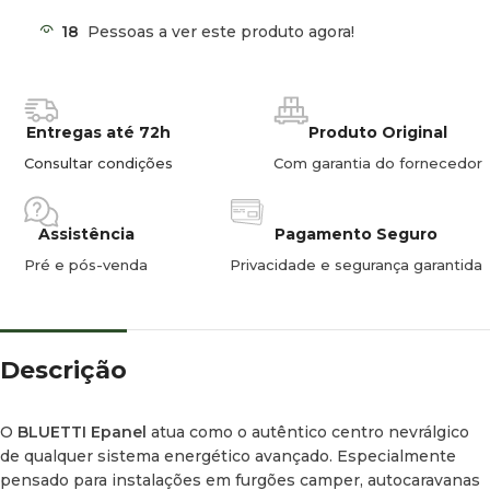
18
Pessoas a ver este produto agora!
Gestão Avançada de Corrente
Alternada e Contínua
Entregas até 72h
Produto Original
Um dos grandes pontos fortes do BLUETTI Epanel é a sua
Consultar condições
Com garantia do fornecedor
capacidade de trabalhar em simultâneo com corrente
alternada (AC) e corrente contínua (DC). No ambiente
camper
, isto traduz-se numa instalação mais limpa, segura e
Assistência
Pagamento Seguro
fácil de manter:
Pré e pós-venda
Privacidade e segurança garantida
Distribuição de Energia em 230 V AC:
Ideal para tomadas,
eletrodomésticos, carregadores e sistemas de rede.
Gestão Eficiente de 10 a 30 V DC:
Perfeita para iluminação
Descrição
LED, bombas de água, eletrónica e sistemas auxiliares.
Proteção Individual por Circuito:
Feita através de fusíveis
O
BLUETTI Epanel
atua como o autêntico centro nevrálgico
independentes.
de qualquer sistema energético avançado. Especialmente
pensado para instalações em furgões
camper
, autocaravanas