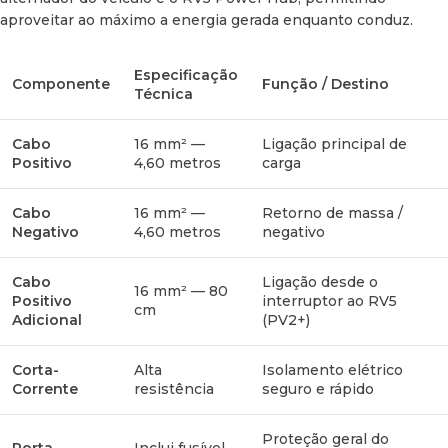
Este segundo bloco foi desenhado especificamente para a
aproveitar ao máximo a energia gerada enquanto conduz.
interconexão direta entre o
RV5 Power Hub
e a bateria
BLUETTI B4810
, assegurando uma transferência de energia
ideal.
Especificação
Componente
Função / Destino
Técnica
Secção do
Componente
Comprimento
Cabo
16 mm² —
Ligação principal de
Cabo
Positivo
4,60 metros
carga
Cabo Positivo
50 mm²
80 cm
Cabo
16 mm² —
Retorno de massa /
(Curto)
Negativo
4,60 metros
negativo
Cabo Positivo
50 mm²
1 metro
Cabo
Ligação desde o
(Longo)
16 mm² — 80
Positivo
interruptor ao RV5
cm
Adicional
(PV2+)
Cabo
50 mm²
1,80 metros
Negativo
Corta-
Alta
Isolamento elétrico
Corrente
resistência
seguro e rápido
Corta-
Integrado de
Isolamento do
Corrente
segurança
banco de baterias
Proteção geral do