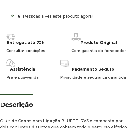
18
Pessoas a ver este produto agora!
Conteúdo do Kit: Ligação desde o
Alternador
Este primeiro bloco destina-se a realizar a ligação entre o
Entregas até 72h
Produto Original
alternador do veículo e o
RV5 Power Hub
, permitindo
Consultar condições
Com garantia do fornecedor
aproveitar ao máximo a energia gerada enquanto conduz.
Especificação
Assistência
Pagamento Seguro
Componente
Função / Destino
Técnica
Pré e pós-venda
Privacidade e segurança garantida
Cabo
16 mm² —
Ligação principal de
Positivo
4,60 metros
carga
Descrição
Cabo
16 mm² —
Retorno de massa /
Negativo
4,60 metros
negativo
O
Kit de Cabos para Ligação BLUETTI RV5
é composto por
dois conjuntos distintos que cobrem todo o percurso elétrico