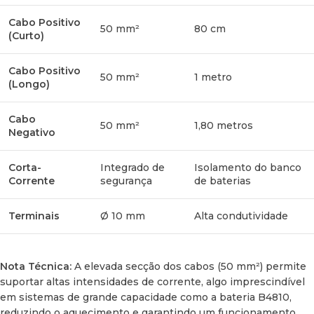
Eficiência Garantida:
Secções de cabo sobredimensionadas
e otimizadas para minimizar as quedas de tensão.
Cabo Positivo
50 mm²
80 cm
(Curto)
Instalação Simplificada:
Cabos identificados
individualmente para garantir uma montagem limpa, rápida
Cabo Positivo
50 mm²
1 metro
e sem erros.
(Longo)
Isolamento de Alta Qualidade:
Cabos com revestimento
Cabo
50 mm²
1,80 metros
resistente às condições exigentes de um veículo recreativo.
Negativo
Graças a este kit, poderá melhorar drasticamente a
Corta-
Integrado de
Isolamento do banco
autonomia energética do seu veículo, garantindo um
Corrente
segurança
de baterias
sistema elétrico fiável tanto em viagem como quando
estiver estacionado.
Terminais
Ø 10 mm
Alta condutividade
Nota Técnica:
A elevada secção dos cabos (50 mm²) permite
suportar altas intensidades de corrente, algo imprescindível
em sistemas de grande capacidade como a bateria B4810,
reduzindo o aquecimento e garantindo um funcionamento