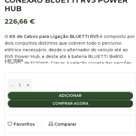
CONEXÃO BLUETTI RV5 POWER
HUB
226,66
€
O
Kit de Cabos para Ligação BLUETTI RV5
é composto por
dois conjuntos distintos que cobrem todo o percurso
elétrico necessário: desde o alternador do veículo até ao
RV5 Power Hub
, e deste até à bateria
BLUETTI B4810
Ler mais
LiFePO₄ de 5120Wh
. Graças à seleção correta das secções
dos cabos, comprimentos otimizados e elementos de
proteção integrados, este kit garante um fluxo elétrico
estável, minimizando perdas e maximizando a eficiência do
sistema.
ADICIONAR
Todos os cabos vêm
perfeitamente identificados
,
COMPRAR AGORA
indicando claramente o seu ponto de ligação, o que facilita
imenso a montagem e reduz erros durante a instalação. É a
solução ideal tanto para instalações profissionais como para
Favoritos
Comparar
utilizadores avançados que procuram fiabilidade e
organização no sistema elétrico do seu furgão ou
camper
.