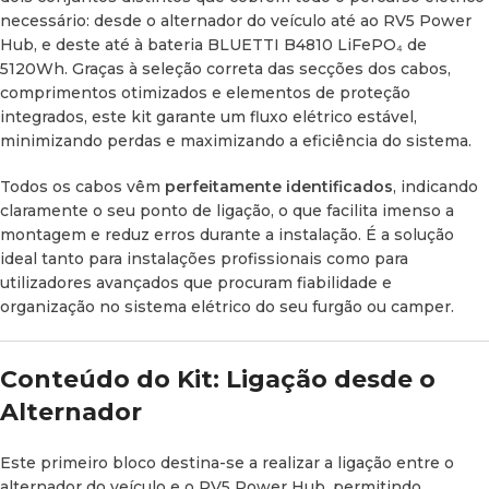
Cabo
Ligação desde o
16 mm² — 80
necessário: desde o alternador do veículo até ao
RV5 Power
Positivo
interruptor ao RV5
cm
Adicional
(PV2+)
Hub
, e deste até à bateria
BLUETTI B4810 LiFePO₄ de
5120Wh
. Graças à seleção correta das secções dos cabos,
comprimentos otimizados e elementos de proteção
Corta-
Alta
Isolamento elétrico
integrados, este kit garante um fluxo elétrico estável,
Corrente
resistência
seguro e rápido
minimizando perdas e maximizando a eficiência do sistema.
Proteção geral do
Porta-
Inclui fusível
Todos os cabos vêm
perfeitamente identificados
, indicando
sistema contra
Fusíveis
de 75A (58V)
claramente o seu ponto de ligação, o que facilita imenso a
sobrecargas
montagem e reduz erros durante a instalação. É a solução
ideal tanto para instalações profissionais como para
Prensados de fábrica
utilizadores avançados que procuram fiabilidade e
Terminais
Ø 10 mm
para uma fixação
organização no sistema elétrico do seu furgão ou
camper
.
profissional
Conteúdo do Kit: Ligação desde o
Alternador
Conteúdo do Kit: Ligação entre RV5
Power Hub e Bateria B4810
Este primeiro bloco destina-se a realizar a ligação entre o
alternador do veículo e o
RV5 Power Hub
, permitindo