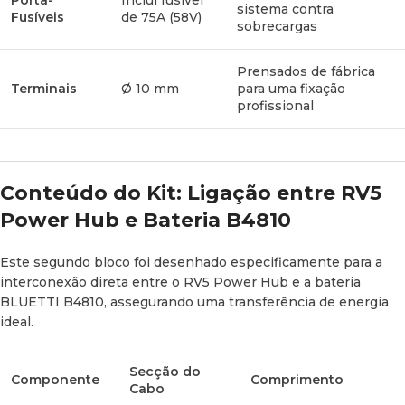
Porta-
Inclui fusível
sistema contra
Fusíveis
de 75A (58V)
Terminais
Ø 10 mm
Alta condutividade
sobrecargas
Prensados de fábrica
Terminais
Ø 10 mm
para uma fixação
Nota Técnica:
A elevada secção dos cabos (50 mm²)
profissional
permite suportar altas intensidades de corrente, algo
imprescindível em sistemas de grande capacidade como a
bateria B4810, reduzindo o aquecimento e garantindo um
funcionamento estável e duradouro.
Conteúdo do Kit: Ligação entre RV5
Power Hub e Bateria B4810
Principais Vantagens em Sistemas
Camper
Este segundo bloco foi desenhado especificamente para a
interconexão direta entre o
RV5 Power Hub
e a bateria
Compatibilidade Total:
Desenhado à medida para o
BLUETTI B4810
, assegurando uma transferência de energia
BLUETTI RV5 Power Hub
e para a bateria
B4810
.
ideal.
Máxima Segurança:
Inclui de série elementos de proteção
Secção do
críticos, como fusíveis e corta-circuitos de alta resistência.
Componente
Comprimento
Cabo