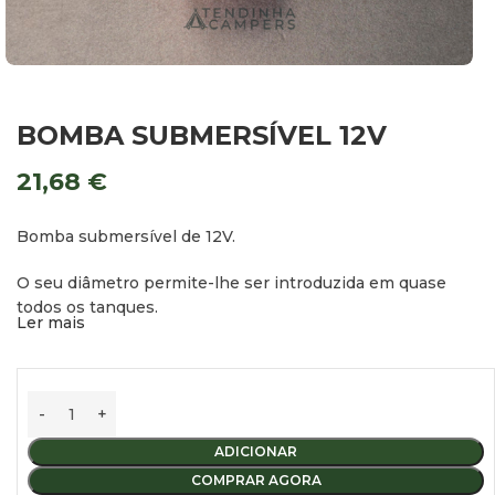
BOMBA SUBMERSÍVEL 12V
21,68
€
Bomba submersível de 12V.
O seu diâmetro permite-lhe ser introduzida em quase
todos os tanques.
Ler mais
Diâmetro: 38 mm.
Saída de água: 10 mm
Caudal: 10 litros.
ADICIONAR
COMPRAR AGORA
Pressão: 0,6 bar.