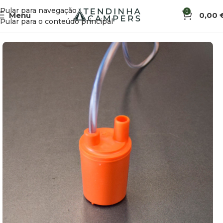
Pular para navegação
0
Menu
0,00
Início
Água
Bombas
Pular para o conteúdo principal