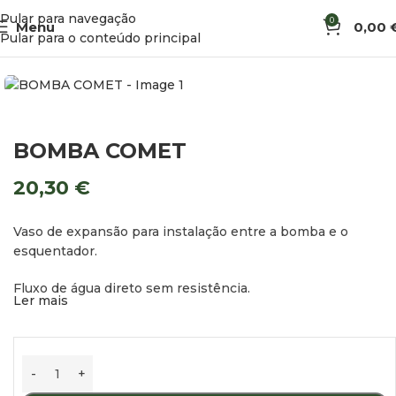
Pular para navegação
0
Menu
0,00
Início
Água
Bombas
Pular para o conteúdo principal
BOMBA COMET
20,30
€
Vaso de expansão para instalação entre a bomba e o
esquentador.
Fluxo de água direto sem resistência.
Ler mais
Essencial para caldeiras em sistemas de água pressurizada.
Ideal para bombas com válvulas anti-retorno.