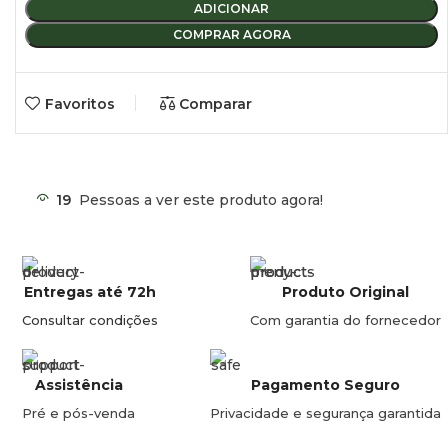
Instalar a ligação em T para baixo.
ADICIONAR
COMPRAR AGORA
Ligação de mangueira 10/12 mm máx.
Pressão: 3 bar.
Favoritos
Comparar
Diâmetro/Altura: 82/280 mm.
19
Pessoas a ver este produto agora!
Entregas até 72h
Produto Original
Consultar condições
Com garantia do fornecedor
Assistência
Pagamento Seguro
Pré e pós-venda
Privacidade e segurança garantida