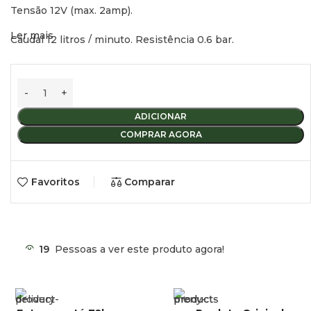
Tensão 12V (max. 2amp).
Ler mais
Caudal 12 litros / minuto. Resistência 0,6 bar.
Cabo de 1 metro.
Saída de água 12 mm.
ADICIONAR
Peso 0,160 kg.
COMPRAR AGORA
Favoritos
Comparar
19
Pessoas a ver este produto agora!