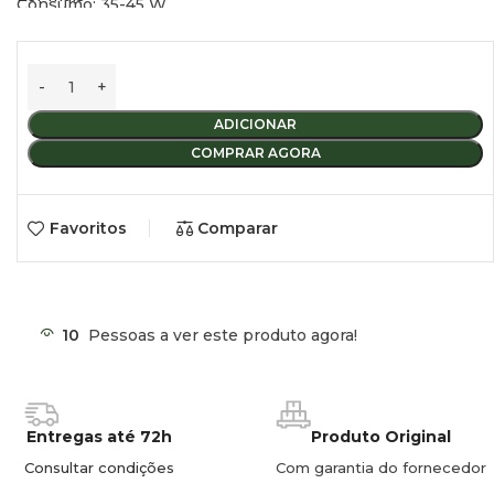
Consumo: 35-45 W
Diâmetro mínimo da boca do depósito: 48 mm
Saída de água: 10 mm
Pressão: 1,1 bar
ADICIONAR
COMPRAR AGORA
Favoritos
Comparar
10
Pessoas a ver este produto agora!
Entregas até 72h
Produto Original
Consultar condições
Com garantia do fornecedor