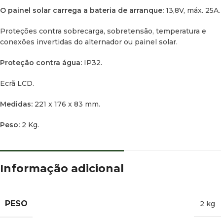
O painel solar carrega a bateria de arranque:
13,8V, máx. 25A.
Proteções contra sobrecarga, sobretensão, temperatura e
conexões invertidas do alternador ou painel solar.
Proteção contra água:
IP32.
Ecrã LCD.
Medidas:
221 x 176 x 83 mm.
Peso:
2 Kg.
Informação adicional
PESO
2 kg