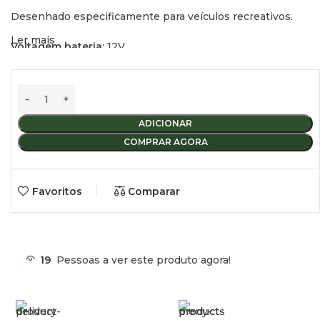
Desenhado especificamente para veículos recreativos.
Ler mais
Voltagem bateria:
12V.
Gama de tensão da bateria:
9-16V.
Tipos de bateria selecionáveis:
seladas, GEL, ácido, lítio,
personalizável.
ADICIONAR
COMPRAR AGORA
Corrente de carga:
50A.
Voltagem máxima do painel solar:
55V.
Favoritos
Comparar
Máxima entrada do painel solar:
700W.
Máxima corrente de carga do painel solar:
27A.
19
Pessoas a ver este produto agora!
Eficiência do regulador MPPT:
>99%.
Bateria de arranque (alternador):
12V-24V.