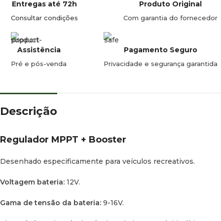
Entregas até 72h
Produto Original
Bateria de arranque:
ácido.
Consultar condições
Com garantia do fornecedor
Corrente máxima de entrada desde o alternador:
60A.
Assistência
Pagamento Seguro
Gama de tensão do alternador:
13,2-16V (convencional), 12-
16V (Euro 6).
Pré e pós-venda
Privacidade e segurança garantida
O painel solar carrega a bateria de arranque:
13,8V, máx.
25A.
Descrição
Proteções contra sobrecarga, sobretensão, temperatura e
conexões invertidas do alternador ou painel solar.
Regulador MPPT + Booster
Proteção contra água:
IP32.
Desenhado especificamente para veículos recreativos.
Ecrã LCD.
Voltagem bateria:
12V.
Medidas:
221 x 176 x 83 mm.
Gama de tensão da bateria:
9-16V.
Peso:
2 Kg.