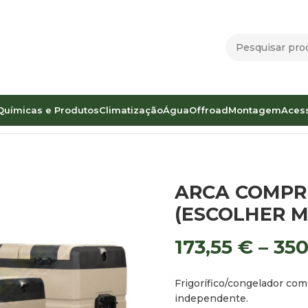
Químicas e Produtos
Climatização
Água
Offroad
Montagem
Aces
SSORA CZ DUAL (ESCOLHER MODELO)
ARCA COMPR
(ESCOLHER 
173,55
€
–
350
Frigorífico/congelador co
independente.