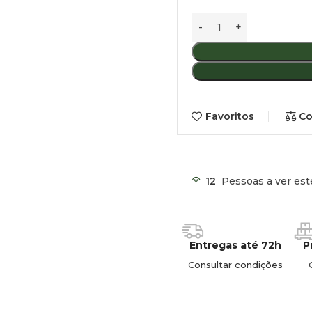
TA55
Capacidade: 55,3 litros.
Peso: 17,2 kg.
Dimensões: 640 x 420 x 62
Favoritos
Co
12
Pessoas a ver est
Entregas até 72h
P
Consultar condições