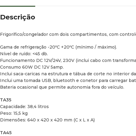
Descrição
Frigorífico/congelador com dois compartimentos, com contro
Gama de refrigeração -20ºC +20ºC (mínimo / máximo).
Nível de ruído: <45 db.
Funcionamento DC 12V/24V, 230V (inclui cabo com transforma
Consumo 60W DC 12V 5amp.
Inclui saca-caricas na estrutura e tábua de corte no interior d
Inclui uma tomada USB, bluetooth e conetor para carregar bate
Bateria ocasional que permite autonomia fora do veículo.
TA35
Capacidade: 38,4 litros
Peso: 15,5 kg
Dimensões: 640 x 420 x 420 mm (C x L x A)
TA45