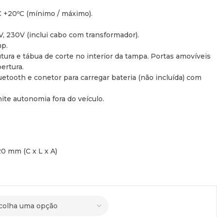
C +20ºC (mínimo / máximo).
 230V (inclui cabo com transformador).
p.
utura e tábua de corte no interior da tampa. Portas amovíveis
bertura.
etooth e conetor para carregar bateria (não incluída) com
ite autonomia fora do veículo.
0 mm (C x L x A)
20 mm (CxLxA)