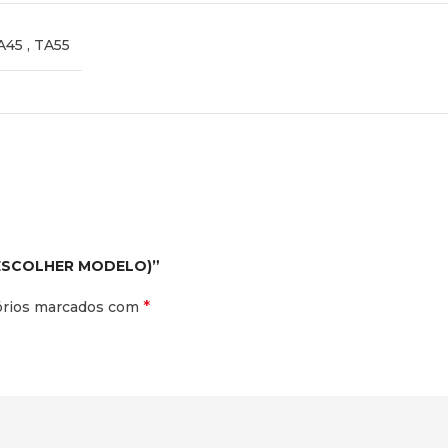
A45
,
TA55
 (ESCOLHER MODELO)”
*
órios marcados com