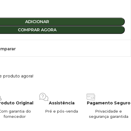
ADICIONAR
0 mm (C x L x A)
COMPRAR AGORA
mparar
e produto agora!
roduto Original
Assistência
Pagamento Seguro
Com garantia do
Pré e pós-venda
Privacidade e
fornecedor
segurança garantida