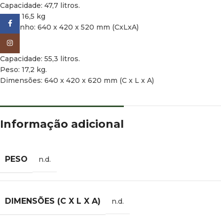
Capacidade: 47,7 litros.
Peso: 16,5 kg
Facebook
Tamanho: 640 x 420 x 520 mm (CxLxA)
Instagram
TA55
Capacidade: 55,3 litros.
Peso: 17,2 kg.
Dimensões: 640 x 420 x 620 mm (C x L x A)
Informação adicional
PESO
n.d.
DIMENSÕES (C X L X A)
n.d.