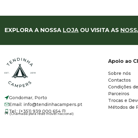
EXPLORA A NOSSA
LOJA
OU VISITA AS
NOSS
Apoio ao C
Sobre nós
Contactos
Condições de
Parceiros
Gondomar, Porto
Trocas e Dev
Email: info@tendinhacampers.pt
Métodos de 
Tel.: (+351) 939 000 654
(1)
(1)
(Chamada para rede móvel nacional)