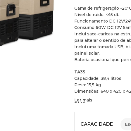
Gama de refrigeração -20º
Nível de ruído: <45 db.
Funcionamento DC 12V/24V,
Consumo 60W DC 12V 5am
Inclui saca-caricas na estr
para alterar o sentido de a
Inclui uma tomada USB, blu
painel solar.
Bateria ocasional que perm
TA35
Capacidade: 38,4 litros
Peso: 15,5 kg
Dimensões: 640 x 420 x 42
Ler mais
TA45
Capacidade: 47,7 litros.
Peso: 16,5 kg
Tamanho: 640x420x420x5
CAPACIDADE