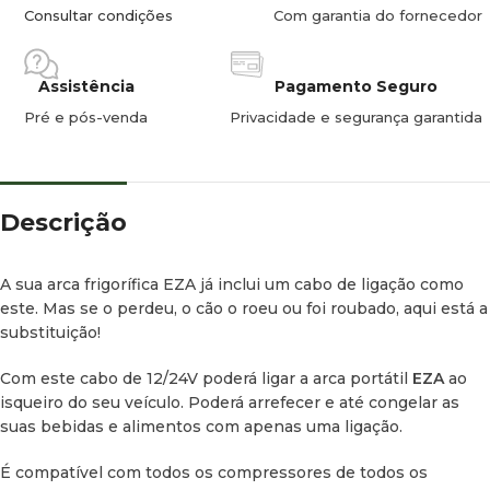
Consultar condições
Com garantia do fornecedor
Peso:
0,5 kg.
Alternativa
Assistência
Pagamento Seguro
Pré e pós-venda
Privacidade e segurança garantida
Transformador 220V.
Compatível com
Descrição
ARCA COMPRESSORA EZA BLIZZ – 30 LITROS
A sua arca frigorífica EZA já inclui um cabo de ligação como
ARCA COMPRESSORA EZA BLIZZ DUAL – 39 LITROS
este. Mas se o perdeu, o cão o roeu ou foi roubado, aqui está a
substituição!
Com este cabo de 12/24V poderá ligar a arca portátil
EZA
ao
isqueiro do seu veículo. Poderá arrefecer e até congelar as
suas bebidas e alimentos com apenas uma ligação.
É compatível com todos os compressores de todos os