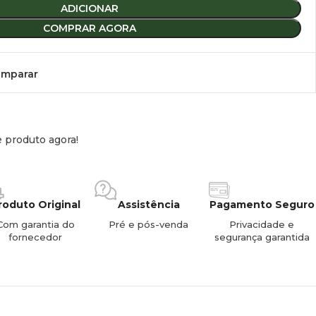
ADICIONAR
ente
COMPRAR AGORA
mparar
:
12 V
 l
e produto agora!
 litros
ura × altura × profundidade):
418 × 975 × 486 mm
roduto Original
Assistência
Pagamento Seguro
Com garantia do
Pré e pós-venda
Privacidade e
fornecedor
segurança garantida