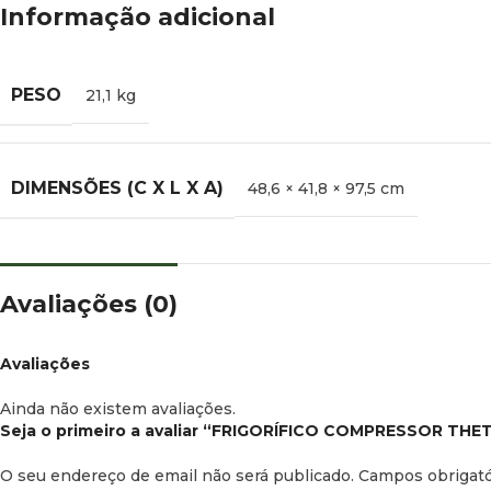
Informação adicional
PESO
21,1 kg
DIMENSÕES (C X L X A)
48,6 × 41,8 × 97,5 cm
Avaliações (0)
Avaliações
Ainda não existem avaliações.
Seja o primeiro a avaliar “FRIGORÍFICO COMPRESSOR TH
O seu endereço de email não será publicado.
Campos obrigat