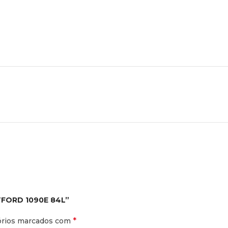
ETFORD 1090E 84L”
*
órios marcados com