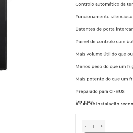
Controlo automático da tem
Funcionamento silencioso 
Batentes de porta interca
Painel de controlo com botõ
Mais volume útil do que ou
Menos peso do que um fri
Mais potente do que um f
Preparado para CI-BUS
Ler mais
Altura de instalação rec
Consumo de energia:
0,33
Dados técnicos: