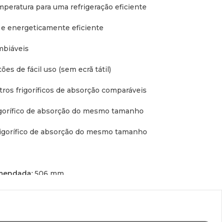
peratura para uma refrigeração eficiente
e energeticamente eficiente
mbiáveis
es de fácil uso (sem ecrã tátil)
tros frigoríficos de absorção comparáveis
gorífico de absorção do mesmo tamanho
rigorífico de absorção do mesmo tamanho
omendada:
506 mm
9 kWh / 24 h
 Tipo