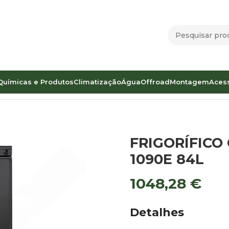
Químicas e Produtos
Climatização
Água
Offroad
Montagem
Aces
ÍFICO COMPRESSOR THETFORD 1090E 84L
FRIGORÍFIC
1090E 84L
1048,28
€
Detalhes