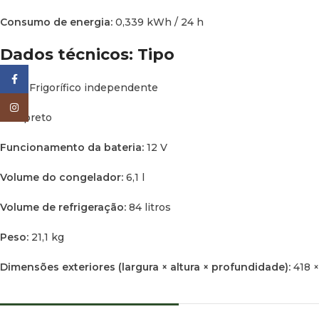
Consumo de energia:
0,339 kWh / 24 h
Dados técnicos: Tipo
Facebook
Tipo:
Frigorífico independente
Instagram
Cor:
preto
Funcionamento da bateria:
12 V
Volume do congelador:
6,1 l
Volume de refrigeração:
84 litros
Peso:
21,1 kg
Dimensões exteriores (largura × altura × profundidade):
418 