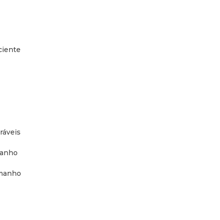
ciente
ráveis
manho
amanho