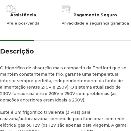
Tranca de segurança para porta fechada
Assistência
Pagamento Seguro
Prateleiras de porta flexíveis
Pré e pós-venda
Privacidade e segurança garantida
Prateleiras interiores flexíveis
Acabamentos e painel em preto de série
Descrição
Desempenho de refrigeração de primeira classe
O frigorífico de absorção mais compacto da Thetford que se
Grande e espaçoso
mantém constantemente frio, garante uma temperatura
interior sempre perfeita, independentemente da fonte de
Especificações
alimentação (entre 210V e 250V). O sistema atualizado de
230V funcionará entre 205V e 250V sem problemas (as
Painel de controlo:
LED
gerações anteriores eram ideais a 230V).
Dimensões incluindo profundidade da porta:
Altura 821 x
Este é um frigorífico trivalente (3 vias) para
Largura 486 x Profundidade 543 mm
caravana/autocaravana, concebido para funcionar com rede
elétrica, gás ou 12V (os 12V são apenas para viagem). A gama
Forma da porta:
Moldura plana 30 mm