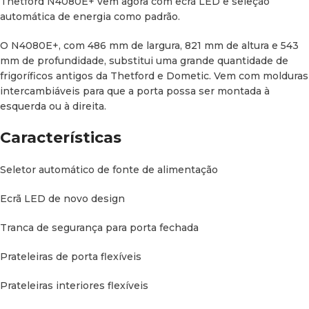
Thetford N4080E+ vem agora com ecrã LED e seleção
automática de energia como padrão.
Tipo de dobradiça da porta:
A porta do frigorífico pode ser
facilmente invertida da esquerda para a direita.
O N4080E+, com 486 mm de largura, 821 mm de altura e 543
mm de profundidade, substitui uma grande quantidade de
*
Consumo de energia :
2,4 kWh/24h
frigoríficos antigos da Thetford e Dometic. Vem com molduras
intercambiáveis para que a porta possa ser montada à
*
Consumo de energia a gás :
240 g/24h
esquerda ou à direita.
Seleção de energia (ou seleção de fonte de alimentação):
Características
automática
Volume do congelador:
10 L
Seletor automático de fonte de alimentação
Peso líquido:
22,5 kg
Ecrã LED de novo design
Quantidade de refrigerante:
94g
Tranca de segurança para porta fechada
Tecnologia de refrigeração:
Frigorífico de absorção de
Prateleiras de porta flexíveis
pressão simples
Prateleiras interiores flexíveis
Volume total incl. congelador:
81 L