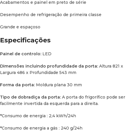
Acabamentos e painel em preto de série
Tipo de refrigerante:
Amoníaco
Desempenho de refrigeração de primeira classe
Modelo com corte para cava de roda:
Sim
Grande e espaçoso
Especificações
Painel de controlo:
LED
Dimensões incluindo profundidade da porta:
Altura 821 x
Largura 486 x Profundidade 543 mm
Forma da porta:
Moldura plana 30 mm
Tipo de dobradiça da porta:
A porta do frigorífico pode ser
facilmente invertida da esquerda para a direita.
*
Consumo de energia :
2,4 kWh/24h
*
Consumo de energia a gás :
240 g/24h