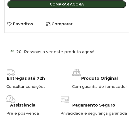
COMPRAR AGORA
Peso:
2,7 kg
Aviso:
Torneira não incluída! Compatível com Torneira
Favoritos
Comparar
Florenz.
Descrição do Artigo:
DOMETIC SNG 4237
Saída de água do sifão:
20 mm.
20
Pessoas a ver este produto agora!
Orifício de instalação da torneira:
38 mm.
Altura máxima da torneira para poder fechar a tampa:
44
Entregas até 72h
Produto Original
mm.
Consultar condições
Com garantia do fornecedor
Torneiras compatíveis:
Misturadora Florenz ou Florenz
simples.
Assistência
Pagamento Seguro
Pré e pós-venda
Privacidade e segurança garantida