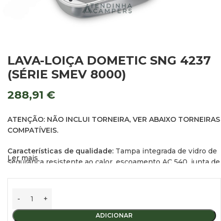
LAVA-LOIÇA DOMETIC SNG 4237
(SÉRIE SMEV 8000)
288,91
€
ATENÇÃO: NÃO INCLUI TORNEIRA, VER ABAIXO TORNEIRAS
COMPATÍVEIS.
Características de qualidade:
Tampa integrada de vidro de
Ler mais
segurança resistente ao calor, escoamento AC 540, junta de
borracha, com orifício para a torneira (Ø 39 mm).
Dimensões (LxAxP):
420 x 145 x 370 mm
Dimensões de encastre (LaxP):
405 x 355 mm
ADICIONAR