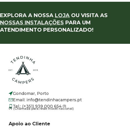
EXPLORA A NOSSA
LOJA
OU VISITA AS
NOSSAS INSTALAÇÕES
PARA UM
ATENDIMENTO PERSONALIZADO!
Gondomar, Porto
Email: info@tendinhacampers.pt
Tel.: (+351) 939 000 654
(1)
(1)
(Chamada para rede móvel nacional)
Apoio ao Cliente