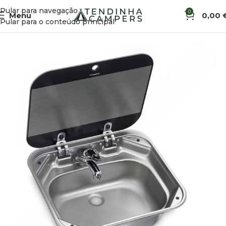
Pular para navegação
0
Menu
0,00
Início
Cozinha
Fogões, Bancas e Fornos
Pular para o conteúdo principal