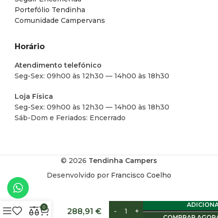
Portefólio Tendinha
Comunidade Campervans
Horário
Atendimento telefónico
Seg-Sex: 09h00 às 12h30 — 14h00 às 18h30
Loja Física
Seg-Sex: 09h00 às 12h30 — 14h00 às 18h30
Sáb-Dom e Feriados: Encerrado
© 2026
Tendinha Campers
Desenvolvido por
Francisco Coelho
LAVA-
LOIÇA
DOMETIC
ADICION
SNG
0
288,91
€
4237
COMPRAR AGOR