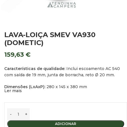
LAVA-LOIÇA SMEV VA930
(DOMETIC)
159,63
€
Características de qualidade:
Inclui escoamento AC 540
com saída de 19 mm, junta de borracha, reto Ø 20 mm.
Dimensões (LxAxP):
280 x 145 x 380 mm
Ler mais
Dimensões de encastre (LxP):
272 x 372 mm
Peso:
1,0 kg
Aviso:
Torneira não incluída
ADICIONAR